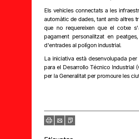
Els vehicles connectats a les infraes
automàtic de dades, tant amb altres tr
que no requereixen que el cotxe s'a
pagament personalitzat en peatges,
d'entrades al polígon industrial.
La iniciativa està desenvolupada per
para el Desarrollo Técnico Industrial
per la Generalitat per promoure les ciut
Imprimir
Envia
PDF
a
un
amic