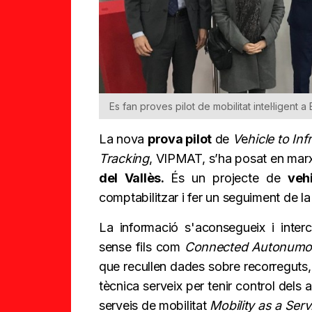
Es fan proves pilot de mobilitat intel·ligent 
La nova
prova pilot
de
V
e
hicle to In
Tracking
, VIPMAT, s’ha posat en marxa
del Vallès.
És un projecte de
veh
comptabilitzar i fer un seguiment de la
La informació s'aconsegueix i inter
sense fils com
Connected Autonumou
que recullen dades sobre recorreguts, 
tècnica serveix per tenir control dels 
serveis de mobilitat
Mobility as a Serv