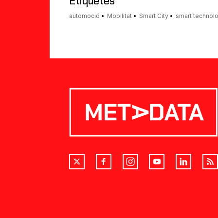
Etiquetes
automoció
Mobilitat
Smart City
smart technol