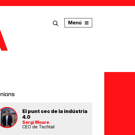
Menú
inions
El punt cec de la indústria
4.0
Sergi Moure
CEO de Techtail