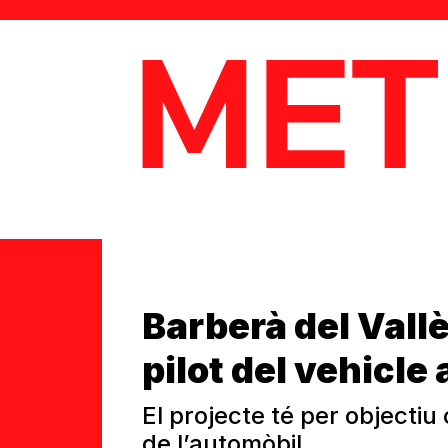
MetaData
Barberà del Vall
pilot del vehicl
El projecte té per objectiu 
de l’automòbil