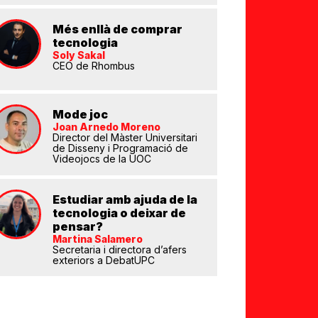
Més enllà de comprar
tecnologia
Soly Sakal
CEO de Rhombus
eix
Mode joc
Joan Arnedo Moreno
Director del Màster Universitari
de Disseny i Programació de
Videojocs de la UOC
Estudiar amb ajuda de la
tecnologia o deixar de
pensar?
Martina Salamero
Secretaria i directora d’afers
exteriors a DebatUPC