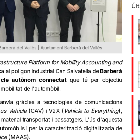
Últ
a Barberà del Vallès | Ajuntament Barberà del Vallès
frastructure Platform for Mobility Accounting and
 al polígon industrial Can Salvatella de
Barberà
icle autònom connectat
que té per objectiu
 mobilitat de l'automòbil.
canvia gràcies a tecnologies de comunicacions
s Vehicle
(CAV) i V2X (
Vehicle to Everything
),
material transportat i passatgers. L'ús d'aquesta
automòbils i per la caracterització digitalitzada de
ice
(MAAS).