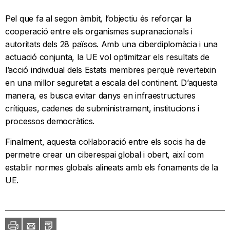
Pel que fa al segon àmbit, l’objectiu és reforçar la
cooperació entre els organismes supranacionals i
autoritats dels 28 països. Amb una ciberdiplomàcia i una
actuació conjunta, la UE vol optimitzar els resultats de
l’acció individual dels Estats membres perquè reverteixin
en una millor seguretat a escala del continent. D’aquesta
manera, es busca evitar danys en infraestructures
crítiques, cadenes de subministrament, institucions i
processos democràtics.
Finalment, aquesta col·laboració entre els socis ha de
permetre crear un ciberespai global i obert, així com
establir normes globals alineats amb els fonaments de la
UE.
Imprimir
Envia
PDF
a