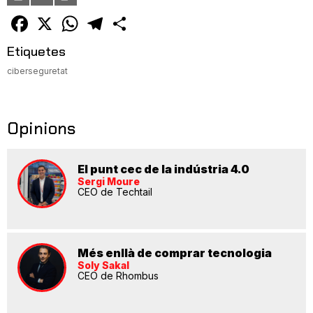
un
amic
Facebook
X
WhatsApp
Telegram
Comparteix
Etiquetes
ciberseguretat
Opinions
El punt cec de la indústria 4.0
Sergi Moure
CEO de Techtail
Més enllà de comprar tecnologia
Soly Sakal
CEO de Rhombus