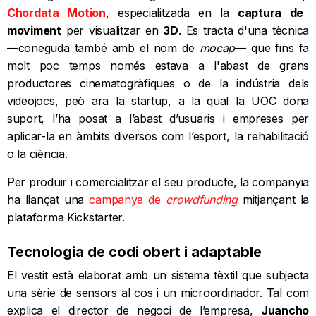
Chordata Motion
, especialitzada en la
captura de
moviment
per visualitzar en
3D
. Es tracta d'una tècnica
—coneguda també amb el nom de
mocap
— que fins fa
molt poc temps només estava a l'abast de grans
productores cinematogràfiques o de la indústria dels
videojocs, peò ara la startup, a la qual la UOC dona
suport, l’ha posat a l’abast d’usuaris i empreses per
aplicar-la en àmbits diversos com l’esport, la rehabilitació
o la ciència.
Per produir i comercialitzar el seu producte, la companyia
ha llançat una
campanya de
crowdfunding
mitjançant la
plataforma Kickstarter.
Tecnologia de codi obert i adaptable
El vestit està elaborat amb un sistema tèxtil que subjecta
una sèrie de sensors al cos i un microordinador. Tal com
explica el director de negoci de l’empresa,
Juancho