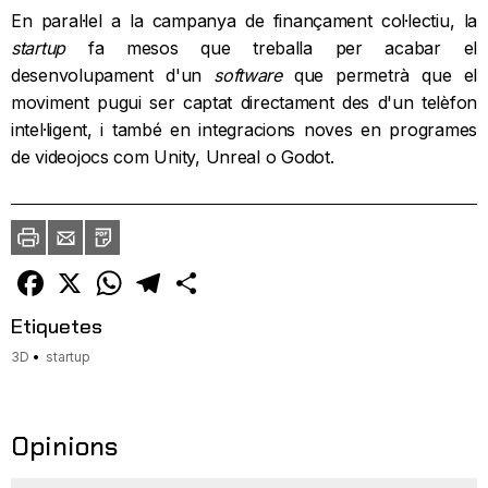
En paral·lel a la campanya de finançament col·lectiu, la
startup
fa mesos que treballa per acabar el
desenvolupament d'un
software
que permetrà que el
moviment pugui ser captat directament des d'un telèfon
intel·ligent, i també en integracions noves en programes
de videojocs com Unity, Unreal o Godot.
Imprimir
Envia
PDF
a
un
amic
Facebook
X
WhatsApp
Telegram
Comparteix
Etiquetes
3D
startup
Opinions