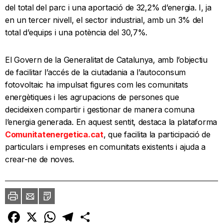
del total del parc i una aportació de 32,2% d’energia. I, ja
en un tercer nivell, el sector industrial, amb un 3% del
total d’equips i una potència del 30,7%.
El Govern de la Generalitat de Catalunya, amb l’objectiu
de facilitar l’accés de la ciutadania a l’autoconsum
fotovoltaic ha impulsat figures com les comunitats
energètiques i les agrupacions de persones que
decideixen compartir i gestionar de manera comuna
l’energia generada. En aquest sentit, destaca la plataforma
Comunitatenergetica.cat
, que facilita la participació de
particulars i empreses en comunitats existents i ajuda a
crear-ne de noves.
Imprimir
Envia
PDF
a
un
amic
Facebook
X
WhatsApp
Telegram
Comparteix