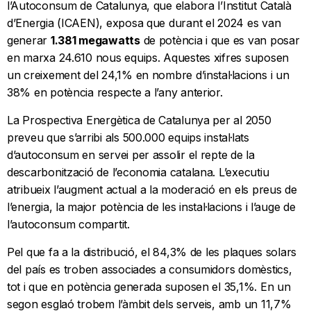
l’Autoconsum de Catalunya, que elabora l’Institut Català
d’Energia (ICAEN), exposa que durant el 2024 es van
generar
1.381 megawatts
de potència i que es van posar
en marxa 24.610 nous equips. Aquestes xifres suposen
un creixement del 24,1% en nombre d’instal·lacions i un
38% en potència respecte a l’any anterior.
La Prospectiva Energètica de Catalunya per al 2050
preveu que s’arribi als 500.000 equips instal·lats
d’autoconsum en servei per assolir el repte de la
descarbonització de l’economia catalana. L’executiu
atribueix l’augment actual a la moderació en els preus de
l’energia, la major potència de les instal·lacions i l’auge de
l’autoconsum compartit.
Pel que fa a la distribució, el 84,3% de les plaques solars
del país es troben associades a consumidors domèstics,
tot i que en potència generada suposen el 35,1%. En un
segon esglaó trobem l’àmbit dels serveis, amb un 11,7%