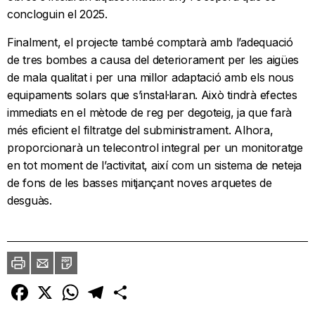
concloguin el 2025.
Finalment, el projecte també comptarà amb l’adequació
de tres bombes a causa del deteriorament per les aigües
de mala qualitat i per una millor adaptació amb els nous
equipaments solars que s’instal·laran. Això tindrà efectes
immediats en el mètode de reg per degoteig, ja que farà
més eficient el filtratge del subministrament. Alhora,
proporcionarà un telecontrol integral per un monitoratge
en tot moment de l’activitat, així com un sistema de neteja
de fons de les basses mitjançant noves arquetes de
desguàs.
Imprimir
Envia
PDF
a
un
amic
Facebook
X
WhatsApp
Telegram
Comparteix