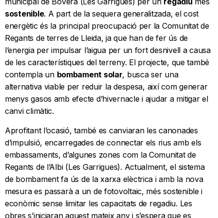
municipal de Bovera (Les Garrigues) per un
regadiu
més
sostenible
. A part de la sequera generalitzada, el cost
energètic és la principal preocupació per la Comunitat de
Regants de terres de Lleida, ja que han de fer ús de
l’energia per impulsar l’aigua per un fort desnivell a causa
de les característiques del terreny. El projecte, que també
contempla un
bombament solar
, busca ser una
alternativa viable per reduir la despesa, així com generar
menys gasos amb efecte d’hivernacle i ajudar a mitigar el
canvi climàtic.
Aprofitant l’ocasió, també es canviaran les canonades
d’impulsió, encarregades de connectar els rius amb els
embassaments, d’algunes zones com la Comunitat de
Regants de l’Albi (Les Garrigues). Actualment, el sistema
de bombament fa ús de la xarxa elèctrica i amb la nova
mesura es passarà a un de fotovoltaic, més sostenible i
econòmic sense limitar les capacitats de regadiu. Les
obres s’iniciaran aquest mateix any i s’espera que es