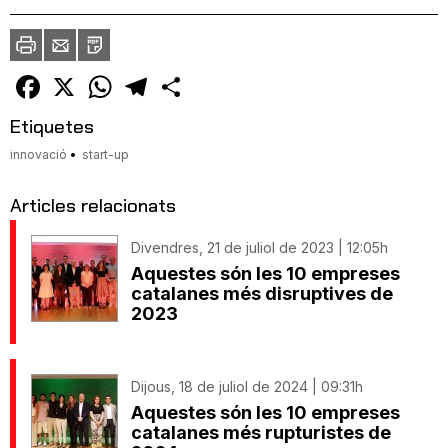
Imprimir
Envia
PDF
a
un
amic
Facebook
X
WhatsApp
Telegram
Comparteix
Etiquetes
innovació
start-up
Articles relacionats
Divendres, 21 de juliol de 2023 | 12:05h
Aquestes són les 10 empreses
catalanes més disruptives de
2023
Dijous, 18 de juliol de 2024 | 09:31h
Aquestes són les 10 empreses
catalanes més rupturistes de