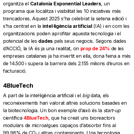
organitza el
Catalonia Exponential Leaders
, un
programa que localitza i visibilitat les 10 iniciatives més
trencadores. Aquest 2025 s’ha celebrat la setena edició i
s’ha centrat en la
intel·ligència artificial
(IA) i en com les
organitzacions poden aprofitar aquesta tecnologia i el
potencial de les
dades
pels seus negocis. Segons dades
d’ACCIÓ, la IA és ja una realitat, on
prop de 24%
de les
empreses catalanes ja ha invertit en ella, dona feina a més
de 14.500 i supera la barrera dels 2.155 milions d’euros en
facturació.
4BlueTech
A part de la intel·ligència artificial i el
big
data, els
reconeixements han valorat altres solucions basades en
la biotecnologia. Un bon exemple d’això és la
start-up
científica
4BlueTech
, que ha creat uns bioreactors
modulars de microalgues capaços d’absorbir fins al
99,98% de CO₂ i altres contaminants. Una tecnologia