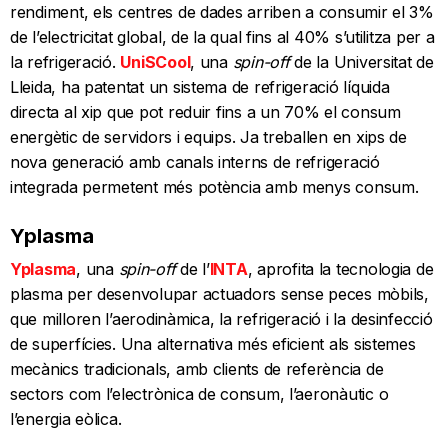
rendiment, els centres de dades arriben a consumir el 3%
de l’electricitat global, de la qual fins al 40% s’utilitza per a
la refrigeració.
UniSCool
, una
s
pin-off
de la Universitat de
Lleida, ha patentat un sistema de refrigeració líquida
directa al xip que pot reduir fins a un 70% el consum
energètic de servidors i equips. Ja treballen en xips de
nova generació amb canals interns de refrigeració
integrada permetent més potència amb menys consum.
Yplasma
Yplasma
, una
spin-off
de l’
INTA
, aprofita la tecnologia de
plasma per desenvolupar actuadors sense peces mòbils,
que milloren l’aerodinàmica, la refrigeració i la desinfecció
de superfícies. Una alternativa més eficient als sistemes
mecànics tradicionals, amb clients de referència de
sectors com l’electrònica de consum, l’aeronàutic o
l’energia eòlica.