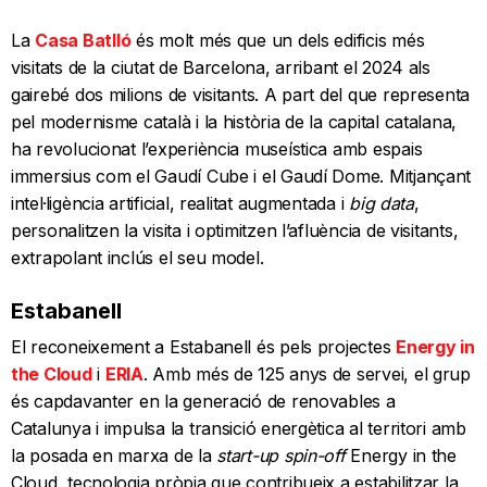
La
Casa Batlló
és molt més que un dels edificis més
visitats de la ciutat de Barcelona, arribant el 2024 als
gairebé dos milions de visitants. A part del que representa
pel modernisme català i la història de la capital catalana,
ha revolucionat l’experiència museística amb espais
immersius com el Gaudí Cube i el Gaudí Dome. Mitjançant
intel·ligència artificial, realitat augmentada i
big data
,
personalitzen la visita i optimitzen l’afluència de visitants,
extrapolant inclús el seu model.
Estabanell
El reconeixement a Estabanell és pels projectes
Energy in
the Cloud
i
ERIA
. Amb més de 125 anys de servei, el grup
és capdavanter en la generació de renovables a
Catalunya i impulsa la transició energètica al territori amb
la posada en marxa de la
start-up spin-off
Energy in the
Cloud, tecnologia pròpia que contribueix a estabilitzar la