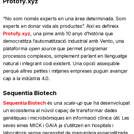
Protofy.xyz
“No som només experts en una àrea determinada. Som
experts en donar vida als productes”. Així es defineix
Protofy.xyz
, una pime amb 10 anys d’història que
democratitza l’automatització industrial amb Vento, una
plataforma
open source
que permet programar
processos complexos, simplement parlant en llenguatge
natural i integrant codi existent. Una opció assequible
perquè altres petites i mitjanes empreses puguin avançar
cap a la indústria 4.0.
Sequentia Biotech
Sequentia Biotech
és una
s
cale-up
que ha desenvolupat
un ecosistema al núvol capaç de transformar dades
genètiques i microbiòmiques en informació clínica útil. Les
seves eines MICK i GAIA ja s’utilitzen en hospitals i
laboratoris sense necessitat de maquinària especialitzada.