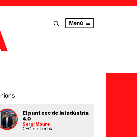
Menú
inions
El punt cec de la indústria
4.0
Sergi Moure
CEO de Techtail