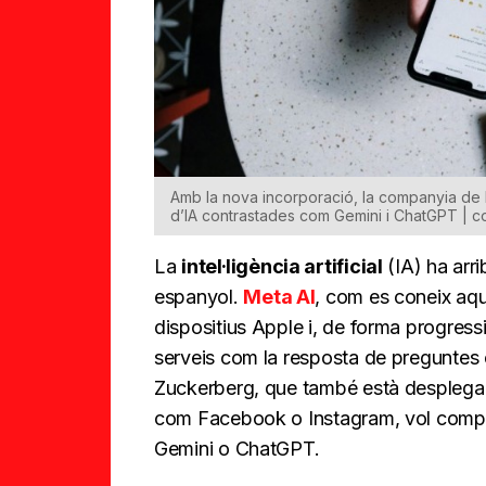
Amb la nova incorporació, la companyia de 
d’IA contrastades com Gemini i ChatGPT | c
La
intel·ligència artificial
(IA) ha arri
espanyol.
Meta AI
, com es coneix aque
dispositius Apple i, de forma progressi
serveis com la resposta de preguntes 
Zuckerberg, que també està despleg
com Facebook o Instagram, vol compe
Gemini o ChatGPT.