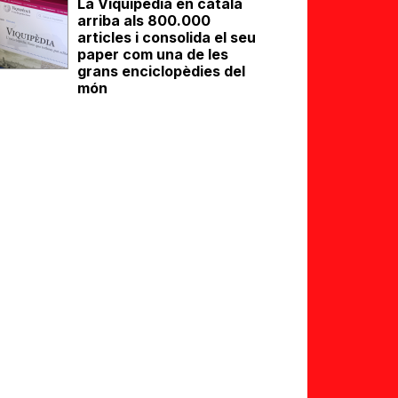
La Viquipèdia en català
arriba als 800.000
articles i consolida el seu
paper com una de les
grans enciclopèdies del
món
eix