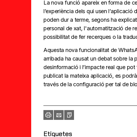
La nova funció apareix en forma de cerc
l’experiència dels qui usen l’aplicació
poden dur a terme, segons ha explicat 
personal de xat, l'automatització de r
possibilitat de fer recerques o la tradu
Aquesta nova funcionalitat de WhatsAp
arribada ha causat un debat sobre la pri
desinformació i l’impacte real que pot 
publicat la mateixa aplicació, es podrà
través de la configuració per tal de bl
Imprimir
Envia
PDF
a
un
amic
Etiquetes