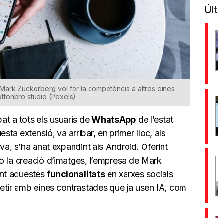
Últ
Mark Zuckerberg vol fer la competència a altres eines
ottonbro studio (Pexels)
bat a tots els usuaris de
WhatsApp
de l’estat
sta extensió, va arribar, en primer lloc, als
va, s’ha anat expandint als Android. Oferint
o la creació d’imatges, l’empresa de Mark
ant aquestes
funcionalitats
en xarxes socials
tir amb eines contrastades que ja usen IA, com