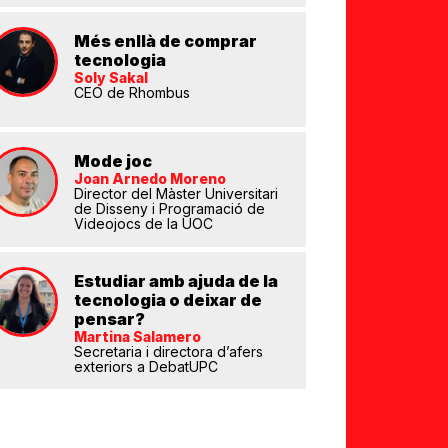
Més enllà de comprar
tecnologia
Soly Sakal
CEO de Rhombus
eix
Mode joc
Joan Arnedo Moreno
Director del Màster Universitari
de Disseny i Programació de
Videojocs de la UOC
Estudiar amb ajuda de la
tecnologia o deixar de
pensar?
Martina Salamero
Secretaria i directora d’afers
exteriors a DebatUPC