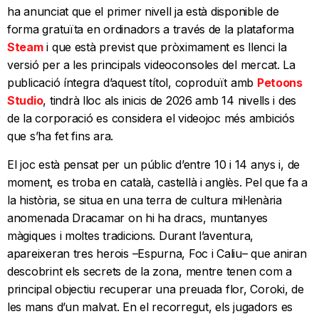
ha anunciat que el primer nivell ja està disponible de
forma gratuïta en ordinadors a través de la plataforma
Steam
i que està previst que pròximament es llenci la
versió per a les principals videoconsoles del mercat. La
publicació íntegra d’aquest títol, coproduït amb
Petoons
Studio
, tindrà lloc als inicis de 2026 amb 14 nivells i des
de la corporació es considera el videojoc més ambiciós
que s’ha fet fins ara.
El joc està pensat per un públic d’entre 10 i 14 anys i, de
moment, es troba en català, castellà i anglès. Pel que fa a
la història, se situa en una terra de cultura mil·lenària
anomenada Dracamar on hi ha dracs, muntanyes
màgiques i moltes tradicions. Durant l’aventura,
apareixeran tres herois –Espurna, Foc i Caliu– que aniran
descobrint els secrets de la zona, mentre tenen com a
principal objectiu recuperar una preuada flor, Coroki, de
les mans d’un malvat. En el recorregut, els jugadors es