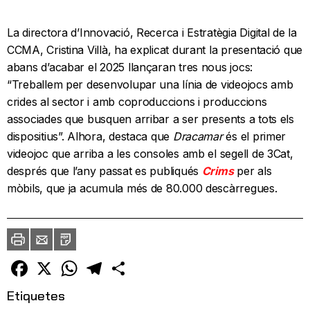
La directora d’Innovació, Recerca i Estratègia Digital de la
CCMA, Cristina Villà, ha explicat durant la presentació que
abans d’acabar el 2025 llançaran tres nous jocs:
“Treballem per desenvolupar una línia de videojocs amb
crides al sector i amb coproduccions i produccions
associades que busquen arribar a ser presents a tots els
dispositius”. Alhora, destaca que
Dracamar
és el primer
videojoc que arriba a les consoles amb el segell de 3Cat,
després que l’any passat es publiqués
Crims
per als
mòbils, que ja acumula més de 80.000 descàrregues.
Imprimir
Envia
PDF
a
un
amic
Facebook
X
WhatsApp
Telegram
Comparteix
Etiquetes