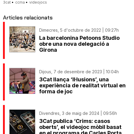
3cat
ccma
videojocs
Articles relacionats
Dimecres, 5 d'octubre de 2022 | 09:27h
La barcelonina Petoons Studio
obre una nova delegació a
Girona
Dijous, 7 de desembre de 2023 | 10:04h
3Cat llança ‘Il·lusions’, una
experiència de realitat virtual en
forma de joc
Divendres, 3 de maig de 2024 | 09:56h
3Cat publica ‘Crims: casos
oberts’, el videojoc mòbil basat
en el programa de Carles Porta