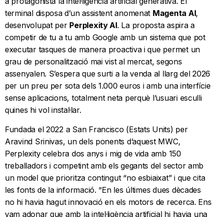
a protagonista la intel·ligència artificial generativa. El
terminal disposa d’un assistent anomenat
Magenta AI
,
desenvolupat per
Perplexity AI
. La proposta aspira a
competir de tu a tu amb Google amb un sistema que pot
executar tasques de manera proactiva i que permet un
grau de personalització mai vist al mercat, segons
assenyalen. S’espera que surti a la venda al llarg del 2026
per un preu per sota dels 1.000 euros i amb una interfície
sense aplicacions, totalment neta perquè l’usuari esculli
quines hi vol instal·lar.
Fundada el 2022 a San Francisco (Estats Units) per
Aravind Srinivas, un dels ponents d’aquest MWC,
Perplexity celebra dos anys i mig de vida amb 150
treballadors i competint amb els gegants del sector amb
un model que prioritza contingut “no esbiaixat” i que cita
les fonts de la informació. “En les últimes dues dècades
no hi havia hagut innovació en els motors de recerca. Ens
vam adonar que amb la intel·ligència artificial hi havia una