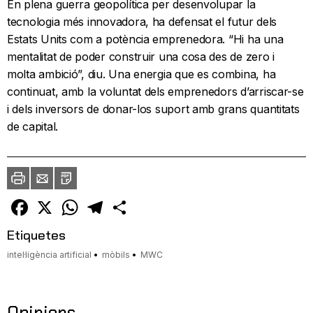
En plena guerra geopolítica per desenvolupar la
tecnologia més innovadora, ha defensat el futur dels
Estats Units com a potència emprenedora. “Hi ha una
mentalitat de poder construir una cosa des de zero i
molta ambició”, diu. Una energia que es combina, ha
continuat, amb la voluntat dels emprenedors d’arriscar-se
i dels inversors de donar-los suport amb grans quantitats
de capital.
Imprimir
Envia
PDF
a
un
amic
Facebook
X
WhatsApp
Telegram
Comparteix
Etiquetes
intel·ligència artificial
mòbils
MWC
Opinions