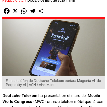
Redacció
,
ACN
Dijous, 6 de març de 2025 | 11:14h
Facebook
X
WhatsApp
Telegram
Comparteix
El nou telèfon de Deutsche Telekom portarà Magenta AI, de
Perplexity AI | ACN / Aina Martí
Deutsche Telekom
ha presentat en el marc del
Mobile
World Congress
(MWC) un nou telèfon mòbil que té com