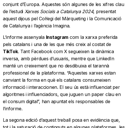
conjunt d’Europa. Aquestes són algunes de les xifres clau
de l’estudi
Xarxes Socials a Catalunya 2024
, presentat
aquest dijous pel Col·legi del Màrqueting i la Comunicació
de Catalunya i l’agència Imagina.
L’informe assenyala
Instagram
com la xarxa preferida
pels catalans i una de les que més creix al costat de
TikTok
. Tant Facebook com X segueixen la dinàmica
inversa, amb pèrdues d’usuaris, mentre que LinkedIn
manté un creixement que no desdibuixa el tarannà
professional de la plataforma. “Aquestes xarxes estan
canviant la forma en què els catalans consumeixen
informació i interaccionen. El seu ús està influenciat per
algoritmes i influenciadors, que juguen un paper clau en
el consum digital”, han apuntat els responsables de
l’informe.
La segona edició d’aquest treball posa en evidència que,
tot i la saturació de continguts en algunes plataformes, les