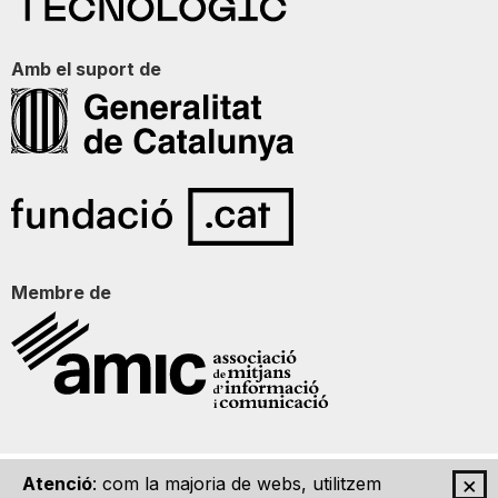
Amb el suport de
Membre de
×
Atenció
: com la majoria de webs, utilitzem
Qui som
Contacte
Imatge Gràfica
Avís legal