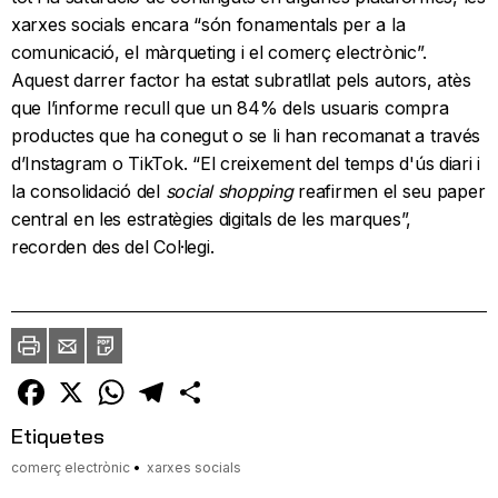
xarxes socials encara “són fonamentals per a la
comunicació, el màrqueting i el comerç electrònic”.
Aquest darrer factor ha estat subratllat pels autors, atès
que l’informe recull que un 84% dels usuaris compra
productes que ha conegut o se li han recomanat a través
d’Instagram o TikTok. “El creixement del temps d'ús diari i
la consolidació del
social shopping
reafirmen el seu paper
central en les estratègies digitals de les marques”,
recorden des del Col·legi.
Imprimir
Envia
PDF
a
un
amic
Facebook
X
WhatsApp
Telegram
Comparteix
Etiquetes
comerç electrònic
xarxes socials