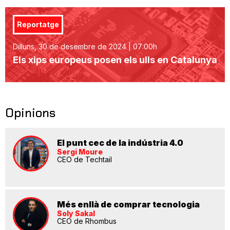
Reportatge
Dilluns, 30 de desembre de 2024 | 07:00h
Els xips europeus posen els ulls en Catalunya
Opinions
El punt cec de la indústria 4.0
Sergi Moure
CEO de Techtail
Més enllà de comprar tecnologia
Soly Sakal
CEO de Rhombus