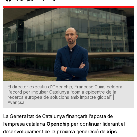
El director executiu d'Openchip, Francesc Guim, celebra
l'acord per impulsar Catalunya “com a epicentre de la
recerca europea de solucions amb impacte global” |
Avançsa
La Generalitat de Catalunya finançarà l’aposta de
l’empresa catalana
Openchip
per continuar liderant el
desenvolupament de la pròxima generació de
xips