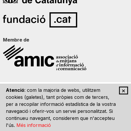
Membre de
×
Atenció
: com la majoria de webs, utilitzem
Qui som
Contacte
Imatge Gràfica
Avís legal
cookies (galetes), tant pròpies com de tercers,
per a recopilar informació estadística de la vostra
navegació i oferir-vos un servei personalitzat. Si
continueu navegant, considerem que n'accepteu
l'ús.
Més informació