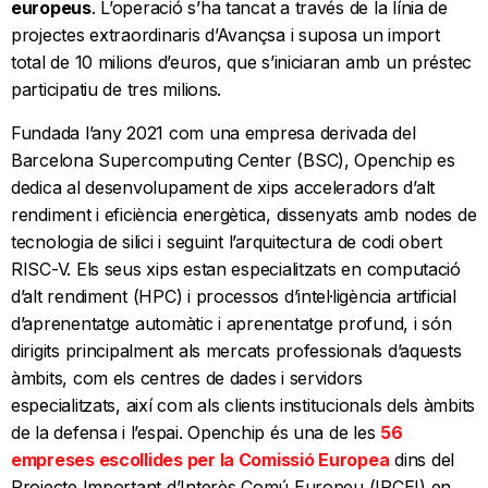
europeus
. L’operació s’ha tancat a través de la línia de
projectes extraordinaris d’Avançsa i suposa un import
total de 10 milions d’euros, que s’iniciaran amb un préstec
participatiu de tres milions.
Fundada l’any 2021 com una empresa derivada del
Barcelona Supercomputing Center (BSC), Openchip es
dedica al desenvolupament de xips acceleradors d’alt
rendiment i eficiència energètica, dissenyats amb nodes de
tecnologia de silici i seguint l’arquitectura de codi obert
RISC-V. Els seus xips estan especialitzats en computació
d’alt rendiment (HPC) i processos d’intel·ligència artificial
d’aprenentatge automàtic i aprenentatge profund, i són
dirigits principalment als mercats professionals d’aquests
àmbits, com els centres de dades i servidors
especialitzats, així com als clients institucionals dels àmbits
de la defensa i l’espai. Openchip és una de les
56
empreses escollides per la Comissió Europea
dins del
Projecte Important d’Interès Comú Europeu (IPCEI) en