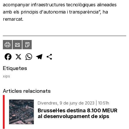
acompanyar infraestructures tecnològiques alineades
amb els principis d'autonomia i transparència”, ha
remarcat.
Imprimir
Envia
PDF
a
un
amic
Facebook
X
WhatsApp
Telegram
Comparteix
Etiquetes
xips
Articles relacionats
Divendres, 9 de juny de 2023 | 10:51h
Brussel·les destina 8.100 MEUR
al desenvolupament de xips