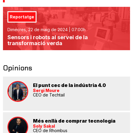
Reportatge
Dimecres, 22 de maig de 2024 | 07:00h
Sensors i robots al servei de la
transformació verda
Opinions
El punt cec de la indústria 4.0
Sergi Moure
CEO de Techtail
Més enllà de comprar tecnologia
Soly Sakal
CEO de Rhombus