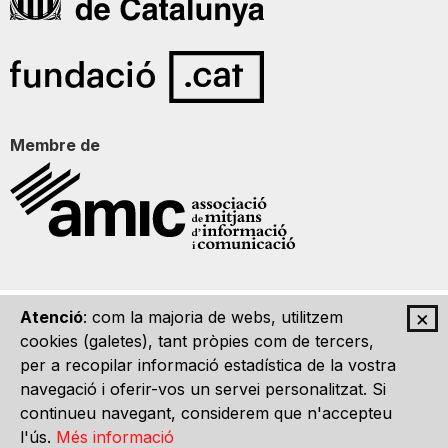
Membre de
×
Atenció
: com la majoria de webs, utilitzem
Qui som
Contacte
Imatge Gràfica
Avís legal
cookies (galetes), tant pròpies com de tercers,
per a recopilar informació estadística de la vostra
navegació i oferir-vos un servei personalitzat. Si
continueu navegant, considerem que n'accepteu
l'ús.
Més informació