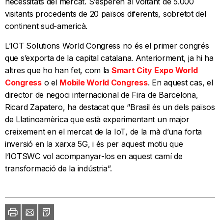
necessitats del mercat. S’esperen al voltant de 5.000
visitants procedents de 20 països diferents, sobretot del
continent sud-americà.
L’IOT Solutions World Congress no és el primer congrés
que s’exporta de la capital catalana. Anteriorment, ja hi ha
altres que ho han fet, com la
Smart City Expo World
Congress
o el
Mobile World Congress
. En aquest cas, el
director de negoci internacional de Fira de Barcelona,
Ricard Zapatero, ha destacat que “Brasil és un dels països
de Llatinoamèrica que està experimentant un major
creixement en el mercat de la IoT, de la mà d’una forta
inversió en la xarxa 5G, i és per aquest motiu que
l’IOTSWC vol acompanyar-los en aquest camí de
transformació de la indústria”.
Imprimir
Envia
PDF
a