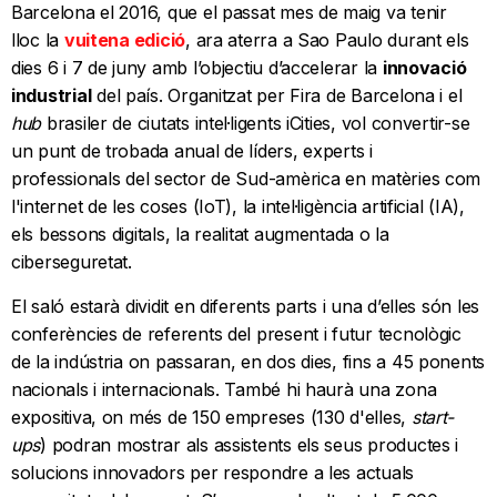
Barcelona el 2016, que el passat mes de maig va tenir
lloc la
vuitena edició
, ara aterra a Sao Paulo durant els
dies 6 i 7 de juny amb l’objectiu d’accelerar la
innovació
industrial
del país. Organitzat per Fira de Barcelona i el
hub
brasiler de ciutats intel·ligents iCities, vol convertir-se
un punt de trobada anual de líders, experts i
professionals del sector de Sud-amèrica en matèries com
l'internet de les coses (IoT), la intel·ligència artificial (IA),
els bessons digitals, la realitat augmentada o la
ciberseguretat.
El saló estarà dividit en diferents parts i una d’elles són les
conferències de referents del present i futur tecnològic
de la indústria on passaran, en dos dies, fins a 45 ponents
nacionals i internacionals. També hi haurà una zona
expositiva, on més de 150 empreses (130 d'elles,
start-
ups
) podran mostrar als assistents els seus productes i
solucions innovadors per respondre a les actuals