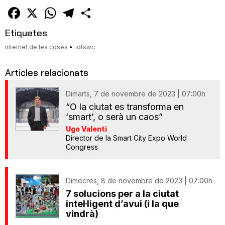
un
amic
Facebook
X
WhatsApp
Telegram
Comparteix
Etiquetes
internet de les coses
iotswc
Articles relacionats
Dimarts, 7 de novembre de 2023 | 07:00h
“O la ciutat es transforma en
‘smart’, o serà un caos”
Ugo Valenti
Director de la Smart City Expo World
Congress
Dimecres, 8 de novembre de 2023 | 07:00h
7 solucions per a la ciutat
intel·ligent d’avui (i la que
vindrà)