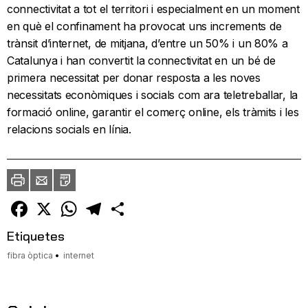
connectivitat a tot el territori i especialment en un moment
en què el confinament ha provocat uns increments de
trànsit d’internet, de mitjana, d’entre un 50% i un 80% a
Catalunya i han convertit la connectivitat en un bé de
primera necessitat per donar resposta a les noves
necessitats econòmiques i socials com ara teletreballar, la
formació online, garantir el comerç online, els tràmits i les
relacions socials en línia.
Imprimir
Envia
PDF
a
un
amic
Facebook
X
WhatsApp
Telegram
Comparteix
Etiquetes
fibra òptica
internet