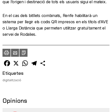
que l’origen i destinació de tots els usuaris sigui el mateix.
En el cas dels bitllets combinats, Renfe habilitarà un
sistema per llegir els codis QR impresos en els títols d’AVE
o Llarga Distància que permeten utilitzar gratuïtament el
servei de Rodalies.
Imprimir
Envia
PDF
a
un
amic
Facebook
X
WhatsApp
Telegram
Comparteix
Etiquetes
digitalització
Opinions