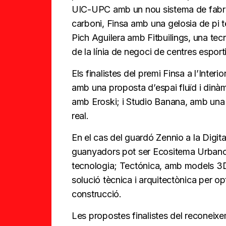
UIC-UPC amb un nou sistema de fabri
carboni, Finsa amb una gelosia de pi te
Pich Aguilera amb Fitbuilings, una tecn
de la línia de negoci de centres esport
Els finalistes del premi Finsa a l’Inte
amb una proposta d’espai fluïd i dinà
amb Eroski; i Studio Banana, amb una
real.
En el cas del guardó Zennio a la Digit
guanyadors pot ser Ecositema Urbano 
tecnologia; Tectónica, amb models 3D
solució tècnica i arquitectònica per opt
construcció.
Les propostes finalistes del reconeixe