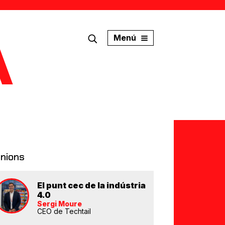
Menú
inions
El punt cec de la indústria
4.0
Sergi Moure
CEO de Techtail