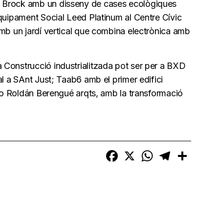
 Brock amb un disseny de cases ecològiques
equipament Social Leed Platinum al Centre Cívic
amb un jardí vertical que combina electrònica amb
Construcció industrialitzada pot ser per a BXD
al a SAnt Just; Taab6 amb el primer edifici
; o Roldán Berengué arqts, amb la transformació
Facebook
X
WhatsApp
Telegram
Compart