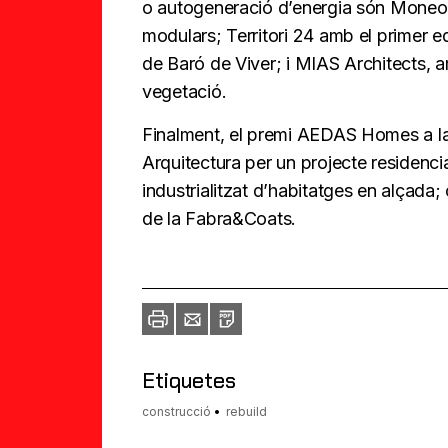
o autogeneració d’energia són Moneo
modulars; Territori 24 amb el primer 
de Baró de Viver; i MIAS Architects, 
vegetació.
Finalment, el premi AEDAS Homes a la 
Arquitectura per un projecte residenci
industrialitzat d’habitatges en alçada
de la Fabra&Coats.
Imprimir
Envia
PDF
a
un
amic
Etiquetes
construcció
rebuild