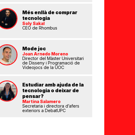
Més enllà de comprar
tecnologia
Soly Sakal
CEO de Rhombus
Mode joc
eix
Joan Arnedo Moreno
Director del Màster Universitari
de Disseny i Programació de
Videojocs de la UOC
Estudiar amb ajuda de la
tecnologia o deixar de
pensar?
Martina Salamero
Secretaria i directora d’afers
exteriors a DebatUPC