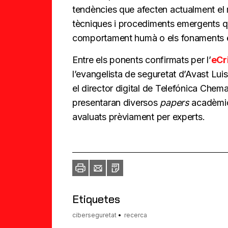
tendències que afecten actualment el 
tècniques i procediments emergents qu
comportament humà o els fonaments ec
Entre els ponents confirmats per l’
eCr
l’evangelista de seguretat d’Avast Lui
el director digital de Telefónica Che
presentaran diversos
papers
acadèmics
avaluats prèviament per experts.
Imprimir
Envia
PDF
a
un
amic
Etiquetes
ciberseguretat
recerca