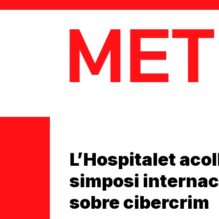
MetaData
L’Hospitalet acol
simposi internac
sobre cibercrim