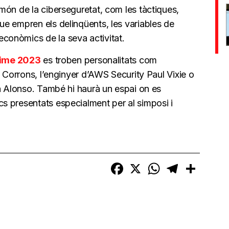
món de la ciberseguretat, com les tàctiques,
e empren els delinqüents, les variables de
onòmics de la seva activitat.
ime 2023
es troben personalitats com
s Corrons, l’enginyer d’AWS Security Paul Vixie o
ma Alonso. També hi haurà un espai on es
 presentats especialment per al simposi i
Facebook
X
WhatsApp
Telegram
Compart