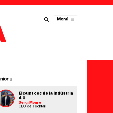
Menú
inions
El punt cec de la indústria
4.0
Sergi Moure
CEO de Techtail