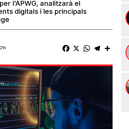
per l’APWG, analitzarà el
s digitals i les principals
uge
Facebook
X
WhatsApp
Telegram
Compart
:21h