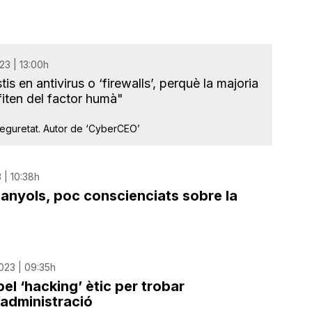
23 | 13:00h
s en antivirus o ‘firewalls’, perquè la majoria
fiten del factor humà"
seguretat. Autor de ‘CyberCEO’
 | 10:38h
panyols, poc conscienciats sobre la
023 | 09:35h
el ‘hacking’ ètic per trobar
l’administració