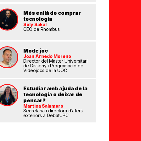
Més enllà de comprar
tecnologia
Soly Sakal
CEO de Rhombus
Mode joc
eix
Joan Arnedo Moreno
Director del Màster Universitari
de Disseny i Programació de
Videojocs de la UOC
Estudiar amb ajuda de la
tecnologia o deixar de
pensar?
Martina Salamero
Secretaria i directora d’afers
exteriors a DebatUPC