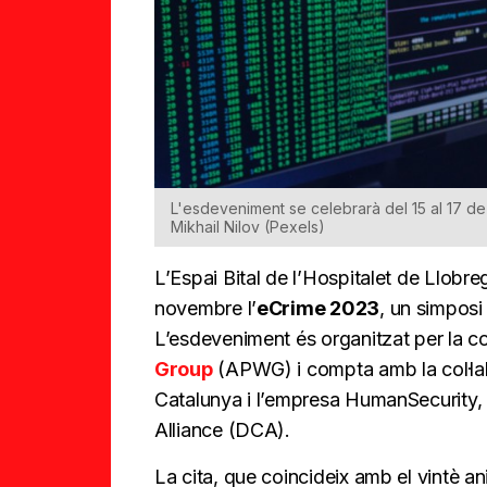
L'esdeveniment se celebrarà del 15 al 17 de 
Mikhail Nilov (Pexels)
L’Espai Bital de l’Hospitalet de Llobreg
novembre l’
eCrime 2023
, un simpos
L’esdeveniment és organitzat per la co
Group
(APWG) i compta amb la col·lab
Catalunya i l’empresa HumanSecurity, a
Alliance (DCA).
La cita, que coincideix amb el vintè an