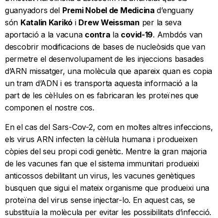
guanyadors del
Premi Nobel de Medicina
d’enguany
són
Katalin Karikó
i
Drew Weissman
per la seva
aportació a la vacuna
contra
la
covid-19
. Ambdós van
descobrir modificacions de bases de nucleòsids que van
permetre el desenvolupament de les injeccions basades
d’ARN missatger, una molècula que apareix quan es copia
un tram d’ADN i es transporta aquesta informació a la
part de les cèl·lules on es fabricaran les proteïnes que
componen el nostre cos.
En el cas del Sars-Cov-2, com en moltes altres infeccions,
els virus ARN infecten la cèl·lula humana i produeixen
còpies del seu propi codi genètic. Mentre la gran majoria
de les vacunes fan que el sistema immunitari produeixi
anticossos debilitant un virus, les vacunes genètiques
busquen que sigui el mateix organisme que produeixi una
proteïna del virus sense injectar-lo. En aquest cas, se
substituïa la molècula per evitar les possibilitats d’infecció.