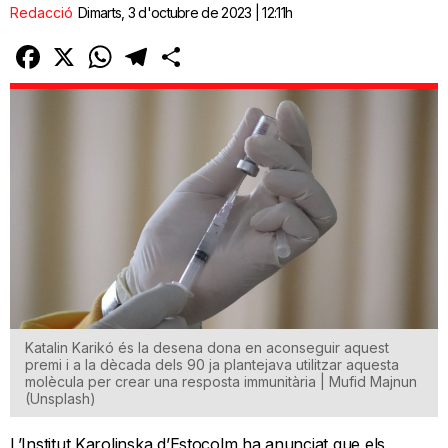
Redacció
Dimarts, 3 d'octubre de 2023 | 12:11h
Facebook
X
WhatsApp
Telegram
Comparteix
Katalin Karikó és la desena dona en aconseguir aquest
premi i a la dècada dels 90 ja plantejava utilitzar aquesta
molècula per crear una resposta immunitària | Mufid Majnun
(Unsplash)
L’Institut Karolinska d’Estocolm ha anunciat que els