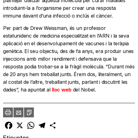
plantejar utilitzar aquesta molècula per curar malalties
introduint-la a l’organisme per crear una resposta
immune davant d’una infecció o inclús el càncer.
Per part de Drew Weissman, és un professor
estatunidenc de medicina especialitzat en l’ARN i la seva
aplicació en el desenvolupament de vacunes i la teràpia
genètica. El seu objectiu, des de fa anys, era produir unes
injeccions amb millor rendiment i defensava que la
resposta podia trobar-se a la fràgil molècula. “Durant més
de 20 anys hem treballat junts. Érem dos, literalment, un
al costat de l’altre, treballant junts, parlant i discutint les
dades”, ha apuntat al
lloc web
del Nobel.
Imprimir
Envia
PDF
a
un
amic
Facebook
X
WhatsApp
Telegram
Comparteix
Etiquetes