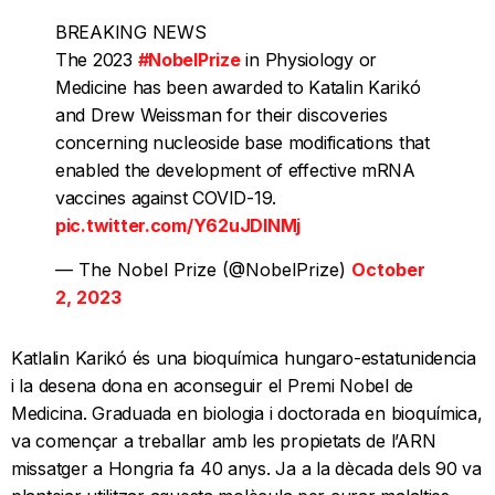
BREAKING NEWS
The 2023
#NobelPrize
in Physiology or
Medicine has been awarded to Katalin Karikó
and Drew Weissman for their discoveries
concerning nucleoside base modifications that
enabled the development of effective mRNA
vaccines against COVID-19.
pic.twitter.com/Y62uJDlNMj
— The Nobel Prize (@NobelPrize)
October
2, 2023
Katlalin Karikó és una bioquímica hungaro-estatunidencia
i la desena dona en aconseguir el Premi Nobel de
Medicina. Graduada en biologia i doctorada en bioquímica,
va començar a treballar amb les propietats de l’ARN
missatger a Hongria fa 40 anys. Ja a la dècada dels 90 va