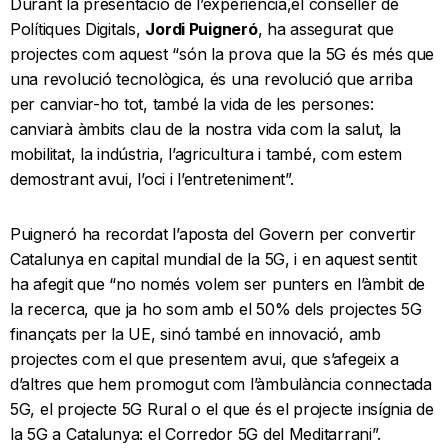
Durant la presentació de l’experiència,el conseller de
Polítiques Digitals,
Jordi Puigneró
, ha assegurat que
projectes com aquest “són la prova que la 5G és més que
una revolució tecnològica, és una revolució que arriba
per canviar-ho tot, també la vida de les persones:
canviarà àmbits clau de la nostra vida com la salut, la
mobilitat, la indústria, l’agricultura i també, com estem
demostrant avui, l’oci i l’entreteniment”.
Puigneró ha recordat l’aposta del Govern per convertir
Catalunya en capital mundial de la 5G, i en aquest sentit
ha afegit que “no només volem ser punters en l’àmbit de
la recerca, que ja ho som amb el 50% dels projectes 5G
finançats per la UE, sinó també en innovació, amb
projectes com el que presentem avui, que s’afegeix a
d’altres que hem promogut com l’àmbulància connectada
5G, el projecte 5G Rural o el que és el projecte insígnia de
la 5G a Catalunya: el Corredor 5G del Meditarrani”.