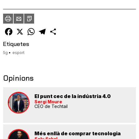
Imprimir
Envia
PDF
a
un
amic
Facebook
X
WhatsApp
Telegram
Comparteix
Etiquetes
5g
esport
Opinions
El punt cec de la indústria 4.0
Sergi Moure
CEO de Techtail
Més enllà de comprar tecnologia
Soly Sakal