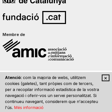
Membre de
×
Atenció
: com la majoria de webs, utilitzem
Qui som
Contacte
Imatge Gràfica
Avís legal
cookies (galetes), tant pròpies com de tercers,
per a recopilar informació estadística de la vostra
navegació i oferir-vos un servei personalitzat. Si
continueu navegant, considerem que n'accepteu
l'ús.
Més informació