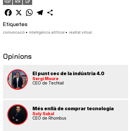
a
un
amic
Facebook
X
WhatsApp
Telegram
Comparteix
Etiquetes
comunicació
intel·ligència artificial
realitat virtual
Opinions
El punt cec de la indústria 4.0
Sergi Moure
CEO de Techtail
Més enllà de comprar tecnologia
Soly Sakal
CEO de Rhombus