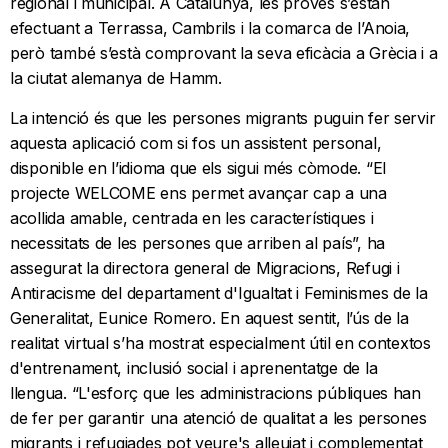
regional i municipal. A Catalunya, les proves s’estan
efectuant a Terrassa, Cambrils i la comarca de l’Anoia,
però també s’està comprovant la seva eficàcia a Grècia i a
la ciutat alemanya de Hamm.
La intenció és que les persones migrants puguin fer servir
aquesta aplicació com si fos un assistent personal,
disponible en l’idioma que els sigui més còmode. “El
projecte WELCOME ens permet avançar cap a una
acollida amable, centrada en les característiques i
necessitats de les persones que arriben al país”, ha
assegurat la directora general de Migracions, Refugi i
Antiracisme del departament d'Igualtat i Feminismes de la
Generalitat, Eunice Romero. En aquest sentit, l’ús de la
realitat virtual s’ha mostrat especialment útil en contextos
d'entrenament, inclusió social i aprenentatge de la
llengua. “L'esforç que les administracions públiques han
de fer per garantir una atenció de qualitat a les persones
migrants i refugiades pot veure's alleujat i complementat