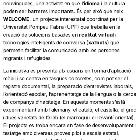
nouvingudes, una activitat en què l’
idioma
i la cultura
poden ser barreres importants. És per això que neix
WELCOME
, un projecte interestatal coordinat per la
Universitat Pompeu Fabra (UPF) que treballa en la
creació de solucions basades en
realitat virtual
i
tecnologies intel·ligents de conversa (
xatbots
) que
permetin facilitar la comunicació amb les persones
migrants i refugiades.
La iniciativa es presenta als usuaris en forma d’aplicació
mòbil i se centra en tasques concretes, com pot ser el
registre documental, la preparació d’entrevistes laborals,
l’orientació escolar, l’aprenentatge de la llengua o la cerca
de companys d’habitatge. En aquests moments s’està
experimentant amb l’alemany, el català, el castellà, el grec
i dues varietats de l’àrab (el marroquí i el llevantí oriental).
El projecte es troba encara en fase de desenvolupament i
testatge amb diverses proves pilot a escala estatal,