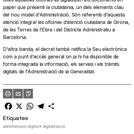
paper que presenti la ciutadania, un dels elements clau
del nou model d'Administració. Són referents d'aquesta
atenció integral les oficines d’atenció ciutadana de Girona,
de les Terres de l’Ebre i del Districte Administratiu a
Barcelona.
D'altra banda, el decret també ratifica la Seu electrònica
com a punt d'accés general on ja hi ha disponible de
forma integrada la informació, els serveis i els tràmits
digitals de l'Administració de la Generalitat.
Imprimir
Envia
PDF
a
un
amic
Facebook
X
WhatsApp
Telegram
Comparteix
Etiquetes
administració digital
digitalització