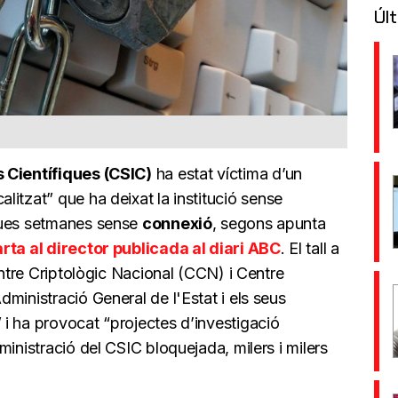
Últ
 Científiques (CSIC)
ha estat víctima d’un
alitzat” que ha deixat la institució sense
dues setmanes sense
connexió
, segons apunta
rta al director publicada al diari ABC
. El tall a
entre Criptològic Nacional (CCN) i Centre
ministració General de l'Estat i els seus
i ha provocat “projectes d’investigació
ministració del CSIC bloquejada, milers i milers