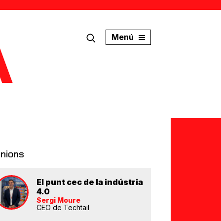
Menú
inions
El punt cec de la indústria
4.0
Sergi Moure
CEO de Techtail