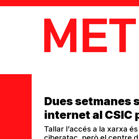
MetaData
Dues setmanes s
internet al CSIC
Tallar l’accés a la xarxa és
ciberatac, però el centre 