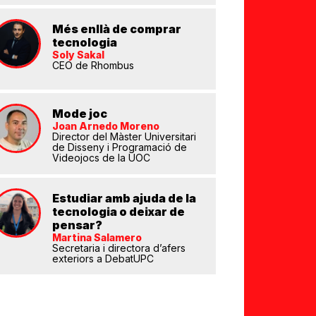
Més enllà de comprar
tecnologia
Soly Sakal
CEO de Rhombus
eix
Mode joc
Joan Arnedo Moreno
Director del Màster Universitari
de Disseny i Programació de
Videojocs de la UOC
Estudiar amb ajuda de la
tecnologia o deixar de
pensar?
Martina Salamero
Secretaria i directora d’afers
exteriors a DebatUPC