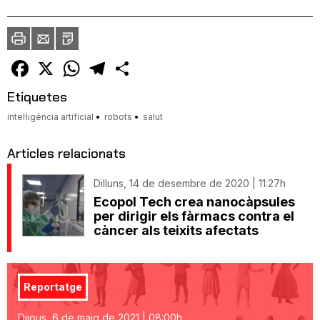
Imprimir
Envia
PDF
a
un
amic
Facebook
X
WhatsApp
Telegram
Comparteix
Etiquetes
intel·ligència artificial
robots
salut
Articles relacionats
Dilluns, 14 de desembre de 2020 | 11:27h
Ecopol Tech crea nanocàpsules
per dirigir els fàrmacs contra el
càncer als teixits afectats
Reportatge
Dijous, 6 de maig de 2021 | 08:00h