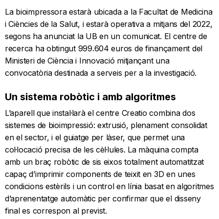
La bioimpressora estarà ubicada a la Facultat de Medicina
i Ciències de la Salut, i estarà operativa a mitjans del 2022,
segons ha anunciat la UB en un comunicat. El centre de
recerca ha obtingut 999.604 euros de finançament del
Ministeri de Ciència i Innovació mitjançant una
convocatòria destinada a serveis per a la investigació.
Un sistema robòtic i amb algoritmes
L’aparell que instal·larà el centre Creatio combina dos
sistemes de bioimpressió: extrusió, plenament consolidat
en el sector, i el guiatge per làser, que permet una
col·locació precisa de les cèl·lules. La màquina compta
amb un braç robòtic de sis eixos totalment automatitzat
capaç d’imprimir components de teixit en 3D en unes
condicions estèrils i un control en línia basat en algoritmes
d’aprenentatge automàtic per confirmar que el disseny
final es correspon al previst.