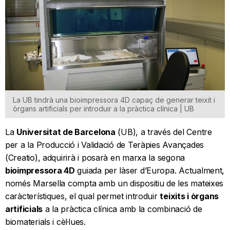
La UB tindrà una bioimpressora 4D capaç de generar teixit i
òrgans artificials per introduir a la pràctica clínica | UB
La
Universitat de Barcelona
(UB), a través del Centre
per a la Producció i Validació de Teràpies Avançades
(Creatio), adquirirà i posarà en marxa la segona
bioimpressora 4D
guiada per làser d’Europa. Actualment,
només Marsella compta amb un dispositiu de les mateixes
caràcterístiques, el qual permet introduir
teixits i òrgans
artificials
a la pràctica clínica amb la combinació de
biomaterials i cèl·lues.