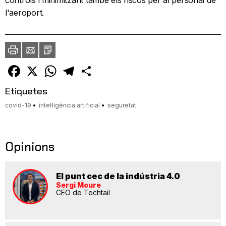
controls i minimitzant també els riscos per al personal de
l'aeroport.
Imprimir
Envia
PDF
a
un
amic
Facebook
X
WhatsApp
Telegram
Comparteix
Etiquetes
covid-19
intel·ligència artificial
seguretat
Opinions
El punt cec de la indústria 4.0
Sergi Moure
CEO de Techtail