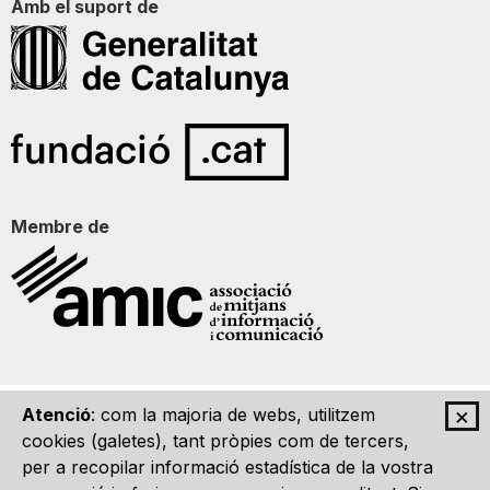
Amb el suport de
Membre de
×
Atenció
: com la majoria de webs, utilitzem
Qui som
Contacte
Imatge Gràfica
Avís legal
cookies (galetes), tant pròpies com de tercers,
per a recopilar informació estadística de la vostra