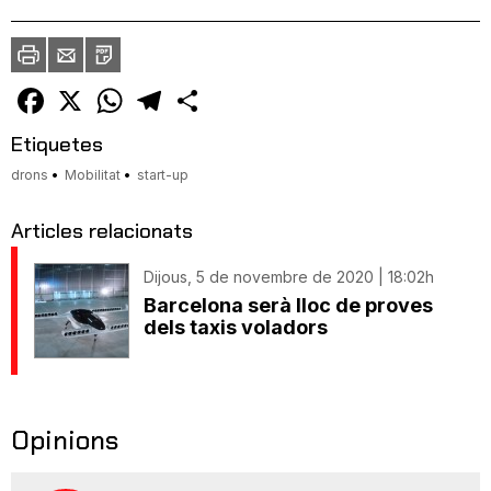
Imprimir
Envia
PDF
a
un
amic
Facebook
X
WhatsApp
Telegram
Comparteix
Etiquetes
drons
Mobilitat
start-up
Articles relacionats
Dijous, 5 de novembre de 2020 | 18:02h
Barcelona serà lloc de proves
dels taxis voladors
Opinions