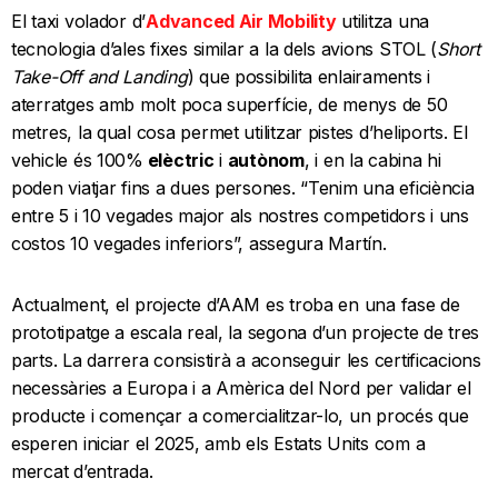
El taxi volador d’
Advanced Air Mobility
utilitza una
tecnologia d’ales fixes similar a la dels avions STOL (
Short
Take-Off and Landing
) que possibilita enlairaments i
aterratges amb molt poca superfície, de menys de 50
metres, la qual cosa permet utilitzar pistes d’heliports. El
vehicle és 100%
elèctric
i
autònom
, i en la cabina hi
poden viatjar fins a dues persones. “Tenim una eficiència
entre 5 i 10 vegades major als nostres competidors i uns
costos 10 vegades inferiors”, assegura Martín.
Actualment, el projecte d’AAM es troba en una fase de
prototipatge a escala real, la segona d’un projecte de tres
parts. La darrera consistirà a aconseguir les certificacions
necessàries a Europa i a Amèrica del Nord per validar el
producte i començar a comercialitzar-lo, un procés que
esperen iniciar el 2025, amb els Estats Units com a
mercat d’entrada.