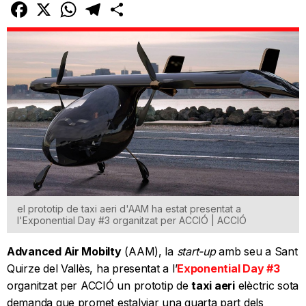
Facebook
X
WhatsApp
Telegram
Comparteix
el prototip de taxi aeri d'AAM ha estat presentat a
l'Exponential Day #3 organitzat per ACCIÓ | ACCIÓ
Advanced Air Mobilty
(AAM), la
start-up
amb seu a Sant
Quirze del Vallès, ha presentat a l’
Exponential Day #3
organitzat per ACCIÓ un prototip de
taxi aeri
elèctric sota
demanda que promet estalviar una quarta part dels