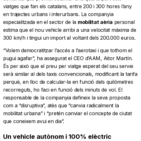
viatges que fan els catalans, entre 200 i 300 hores l’any
en trajectes urbans i interurbans. La companyia
especialitzada en el sector de la
mobilitat aèria
personal
estima que el nou vehicle arribi a una velocitat màxima de
300 km/h i tingui un import al voltant dels 200.000 euros.
“Volem democratitzar l’accés a l’aerotaxi i que tothom el
pugui agafar”, ha assegurat el CEO d’AAM, Aitor Martín.
És per això que el preu per viatge esperat del seu servei
serà similar al dels taxis convencionals, modificant la tarifa
perquè, en lloc de calcular-la en funció dels quilòmetres
recorreguts, ho faci en funció dels minuts de vol. El
responsable de la companyia defineix la seva proposta
com a “disruptiva”, atès que “canvia radicalment la
mobilitat urbana” i “pretén canviar el concepte de ciutat
que coneixem avui en dia”.
Un vehicle autònom i 100% elèctric