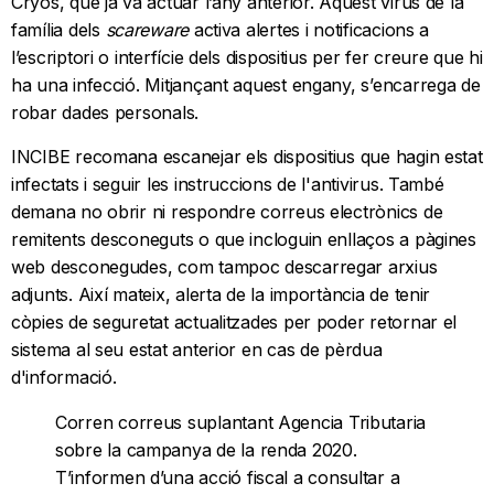
Cryos, que ja va actuar l’any anterior. Aquest virus de la
família dels
scareware
activa alertes i notificacions a
l’escriptori o interfície dels dispositius per fer creure que hi
ha una infecció. Mitjançant aquest engany, s’encarrega de
robar dades personals.
INCIBE recomana escanejar els dispositius que hagin estat
infectats i seguir les instruccions de l'antivirus. També
demana no obrir ni respondre correus electrònics de
remitents desconeguts o que incloguin enllaços a pàgines
web desconegudes, com tampoc descarregar arxius
adjunts. Així mateix, alerta de la importància de tenir
còpies de seguretat actualitzades per poder retornar el
sistema al seu estat anterior en cas de pèrdua
d'informació.
Corren correus suplantant Agencia Tributaria
sobre la campanya de la renda 2020.
T’informen d’una acció fiscal a consultar a