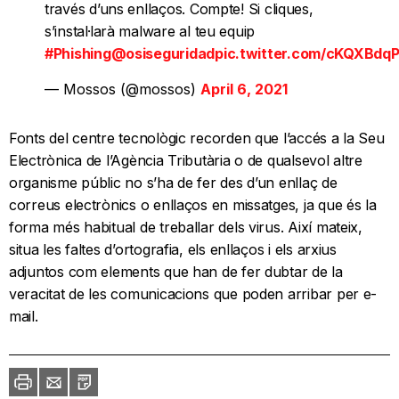
través d’uns enllaços. Compte! Si cliques,
s’instal·larà malware al teu equip
#Phishing
@osiseguridad
pic.twitter.com/cKQXBdq
— Mossos (@mossos)
April 6, 2021
Fonts del centre tecnològic recorden que l’accés a la Seu
Electrònica de l’Agència Tributària o de qualsevol altre
organisme públic no s’ha de fer des d’un enllaç de
correus electrònics o enllaços en missatges, ja que és la
forma més habitual de treballar dels virus. Així mateix,
situa les faltes d’ortografia, els enllaços i els arxius
adjuntos com elements que han de fer dubtar de la
veracitat de les comunicacions que poden arribar per e-
mail.
Imprimir
Envia
PDF
a
un