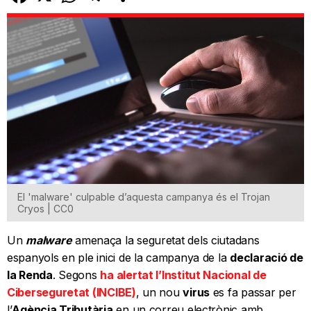
El 'malware' culpable d’aquesta campanya és el Trojan
Cryos | CC0
Un
malware
amenaça la seguretat dels ciutadans
espanyols en ple inici de la campanya de la
declaració de
la Renda
. Segons
ha alertat l’Institut Nacional de
Ciberseguretat (INCIBE)
, un nou
virus
es fa passar per
l’
Agència Tributària
en un correu electrònic amb