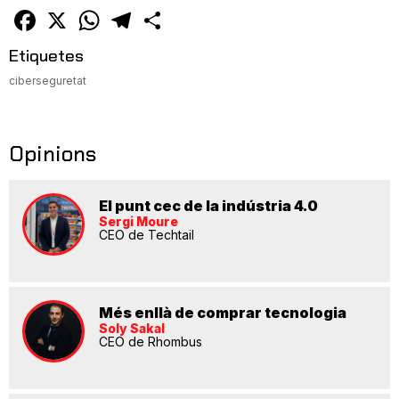
amic
Facebook
X
WhatsApp
Telegram
Comparteix
Etiquetes
ciberseguretat
Opinions
El punt cec de la indústria 4.0
Sergi Moure
CEO de Techtail
Més enllà de comprar tecnologia
Soly Sakal
CEO de Rhombus