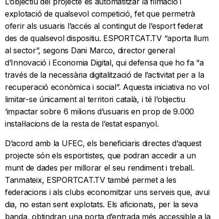
L’objectiu del projecte és automatitzar la filmació i
explotació de qualsevol competició, fet que permetrà
oferir als usuaris l’accés al contingut de l’esport federat
des de qualsevol dispositiu. ESPORTCAT.TV “aporta llum
al sector”, segons Dani Marco, director general
d’Innovació i Economia Digital, qui defensa que ho fa “a
través de la necessària digitalització de l’activitat per a la
recuperació econòmica i social”. Aquesta iniciativa no vol
limitar-se únicament al territori català, i té l’objectiu
‘impactar sobre 6 milions d’usuaris en prop de 9.000
instal·lacions de la resta de l’estat espanyol.
D’acord amb la UFEC, els beneficiaris directes d’aquest
projecte són els esportistes, que podran accedir a un
munt de dades per millorar el seu rendiment i treball.
Tanmateix, ESPORTCAT.TV també permet a les
federacions i als clubs economitzar uns serveis que, avui
dia, no estan sent explotats. Els aficionats, per la seva
banda, obtindran una porta d’entrada més accessible a la