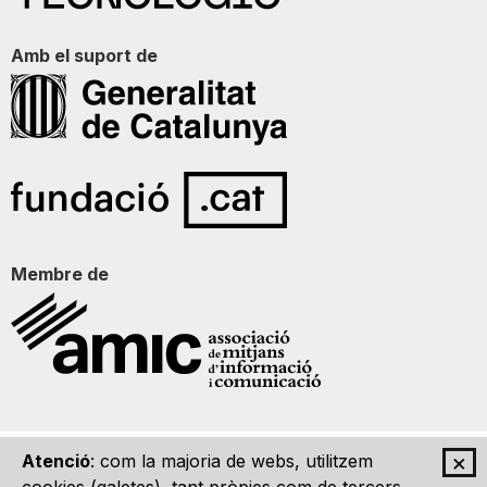
Amb el suport de
Membre de
×
Atenció
: com la majoria de webs, utilitzem
Qui som
Contacte
Imatge Gràfica
Avís legal