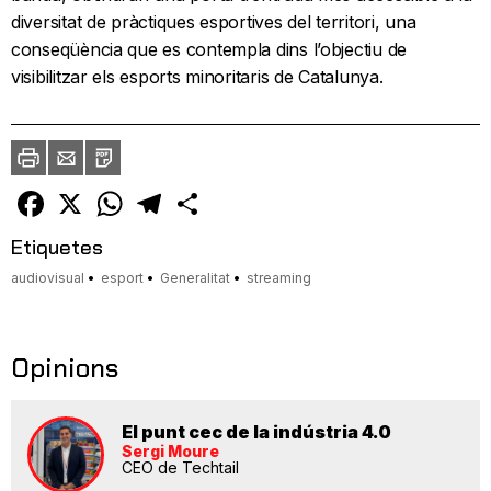
diversitat de pràctiques esportives del territori, una
conseqüència que es contempla dins l’objectiu de
visibilitzar els esports minoritaris de Catalunya.
Imprimir
Envia
PDF
a
un
amic
Facebook
X
WhatsApp
Telegram
Comparteix
Etiquetes
audiovisual
esport
Generalitat
streaming
Opinions
El punt cec de la indústria 4.0
Sergi Moure
CEO de Techtail