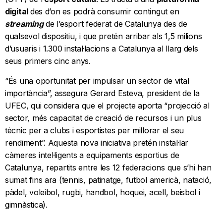
digital
des d’on es podrà consumir contingut en
streaming
de l’esport federat de Catalunya des de
qualsevol dispositiu, i que pretén arribar als 1,5 milions
d’usuaris i 1.300 instal·lacions a Catalunya al llarg dels
seus primers cinc anys.
“És una oportunitat per impulsar un sector de vital
importància”, assegura Gerard Esteva, president de la
UFEC, qui considera que el projecte aporta “projecció al
sector, més capacitat de creació de recursos i un plus
tècnic per a clubs i esportistes per millorar el seu
rendiment”. Aquesta nova iniciativa pretén instal·lar
càmeres intel·ligents a equipaments esportius de
Catalunya, repartits entre les 12 federacions que s’hi han
sumat fins ara (tennis, patinatge, futbol americà, natació,
pàdel, voleibol, rugbi, handbol, hoquei, acell, beisbol i
gimnàstica).