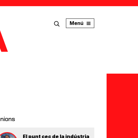
Menú
inions
El punt cec de la indústria