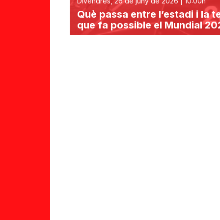
Divendres, 26 de juny de 2026 | 10:00h
Què passa entre l’estadi i la t
que fa possible el Mundial 20