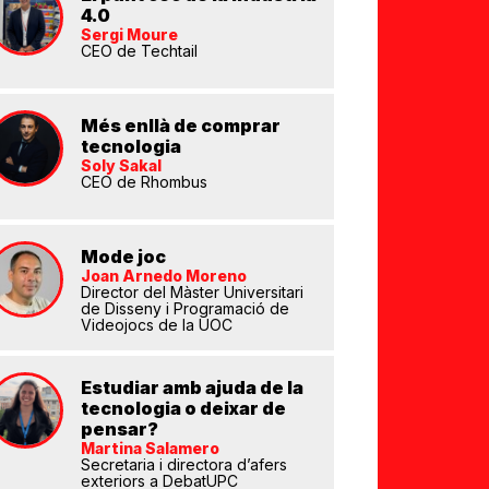
4.0
Sergi Moure
CEO de Techtail
Més enllà de comprar
tecnologia
Soly Sakal
CEO de Rhombus
Mode joc
Joan Arnedo Moreno
Director del Màster Universitari
de Disseny i Programació de
Videojocs de la UOC
Estudiar amb ajuda de la
tecnologia o deixar de
pensar?
Martina Salamero
Secretaria i directora d’afers
exteriors a DebatUPC