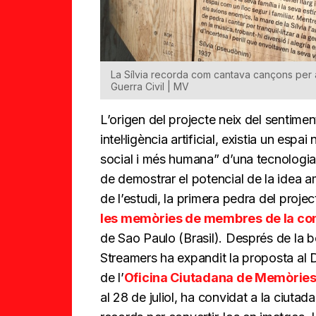
La Sílvia recorda com cantava cançons per a
Guerra Civil | MV
L’origen del projecte neix del sentimen
intel·ligència artificial, existia un espa
social i més humana” d’una tecnologia
de demostrar el potencial de la idea a
de l’estudi, la primera pedra del proje
les memòries de membres de la com
de Sao Paulo (Brasil). Després de la
Streamers ha expandit la proposta al
de l’
Oficina Ciutadana de Memòries
al 28 de juliol, ha convidat a la ciutad