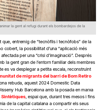
nimar la gent al refugi durant els bombardejos de la
t que, entremig de “tecnòfils i tecnòfobs” de la
i no cobert, la possibilitat d’una “aplicació més
 afectada per una “crisi d’imaginació”. Després
mb la gent gran de l’entorn familiar dels membres
cte es va desplegar a petita escala, reconstruint
unitat de migrants del barri de Bom Retiro
 bona rebuda, aquest 2024 Domestic Data
 Disseny Hub Barcelona amb la posada en marxa
 Sintètiques
, espai que, durant tres mesos i fins
ania de la capital catalana a compartir els seus