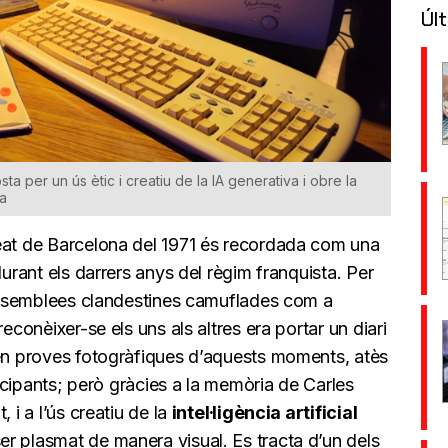
Últ
a per un ús ètic i creatiu de la IA generativa i obre la
na
eat de Barcelona del 1971 és recordada com una
durant els darrers anys del règim franquista. Per
n assemblees clandestines camuflades com a
econèixer-se els uns als altres era portar un diari
xen proves fotogràfiques d’aquests moments, atès
rticipants; però gràcies a la memòria de Carles
 i a l’ús creatiu de la
intel·ligència artificial
er plasmat de manera visual. Es tracta d’un dels