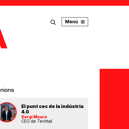
Menú
inions
El punt cec de la indústria
4.0
Sergi Moure
CEO de Techtail