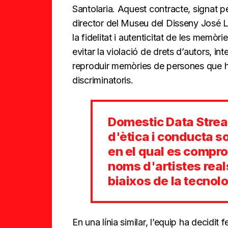
Santolaria. Aquest contracte, signat pe
director del Museu del Disseny José 
la fidelitat i autenticitat de les memòr
evitar la violació de drets d’autors, in
reproduir memòries de persones que h
discriminatoris.
Domestic Data Strea
d'ètica i conducta so
en el qual es compr
noms d'artistes reals
biaixos de la tecnol
En una línia similar, l’equip ha decidit 