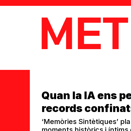
MetaData
Quan la IA ens p
records confinat
‘Memòries Sintètiques’ pla
moments històrics i íntim