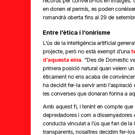
records per convertir-los en imatges. 
en donen el permís, es poden conèixe
romandrà oberta fins al 29 de setembr
Entre l’ètica i l’onirisme
L’ús de la intel·ligència artificial gen
projecte, però no està exempt d’una
t
d’aquesta eina
. “Des de Domestic ve
primera posició natural quan veiem un
èticament no ens acaba de convèncer”, c
ha decidit fer-la servir amb l’aspiraci
les converses que donaran forma a aq
Amb aquest fi, i tenint en compte qu
depredadores i com a dissenyadores ens
conducta vinculat a l’ús que fan de l
transparents, nosaltres decidim fer-lo