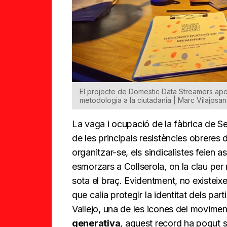
El projecte de Domestic Data Streamers apost
metodologia a la ciutadania | Marc Vilajosa
La vaga i ocupació de la fàbrica de S
de les principals resistències obreres 
organitzar-se, els sindicalistes feie
esmorzars a Collserola, on la clau per r
sota el braç. Evidentment, no existei
que calia protegir la identitat dels pa
Vallejo, una de les icones del moviment,
generativa
, aquest record ha pogut s