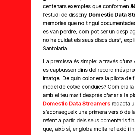
centenars exemples que conformen
M
l’estudi de disseny
Domestic Data S
memòries que no tingui documentades
es van perdre, com pot ser un desplaç
no ha cuidat els seus discs durs”, expli
Santolaria.
La premissa és simple: a través d’una 
es capbussen dins del record més preu
imatge. De quin color era la pilota d
model de cotxe conduïes? Com era la 
amb el teu marit després d’anar a la p
Domestic Data Streamers
redacta u
s’aconsegueix una primera versió de la
refent a partir dels seus comentaris fin
que, això sí, engloba molta reflexió i int