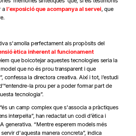
Unes ‘memòries sintètiques’ que, si els testimonis
r a
l’exposició que acompanya al servei
, que
e.
erativa s'amolla perfectament als propòsits del
ensió ètica inherent al funcionament
iem que boicotejar aquestes tecnologies seria la
 model que no és prou transparent i que
onfessa la directora creativa. Així i tot, l’estudi
ó d’“entendre-la prou per a poder formar part de
uesta tecnologia”.
e “és un camp complex que s'associa a pràctiques
 interpel·la”, han redactat un codi d’ètica i
a IA generativa. “Mentre esperem models més
s servir d'aquesta manera concreta”, indica