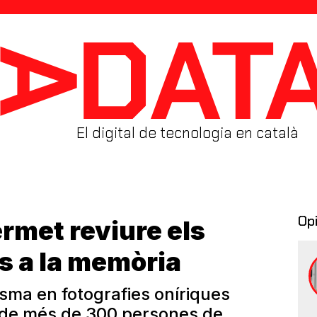
El digital de tecnologia en català
Op
ermet reviure els
s a la memòria
sma en fotografies oníriques
s de més de 300 persones de