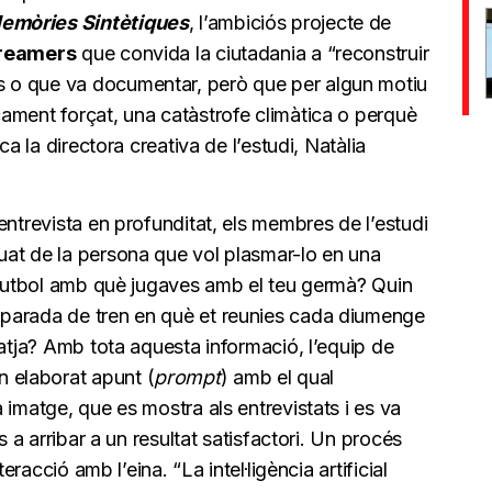
emòries Sintètiques
, l’ambiciós projecte de
treamers
que convida la ciutadania a “reconstruir
 o que va documentar, però que per algun motiu
ament forçat, una catàstrofe climàtica o perquè
ca la directora creativa de l’estudi, Natàlia
entrevista en profunditat, els membres de l’estudi
at de la persona que vol plasmar-lo en una
e futbol amb què jugaves amb el teu germà? Quin
parada de tren en què et reunies cada diumenge
latja? Amb tota aquesta informació, l’equip de
n elaborat apunt (
prompt
) amb el qual
 imatge, que es mostra als entrevistats i es va
s a arribar a un resultat satisfactori. Un procés
eracció amb l’eina. “La intel·ligència artificial