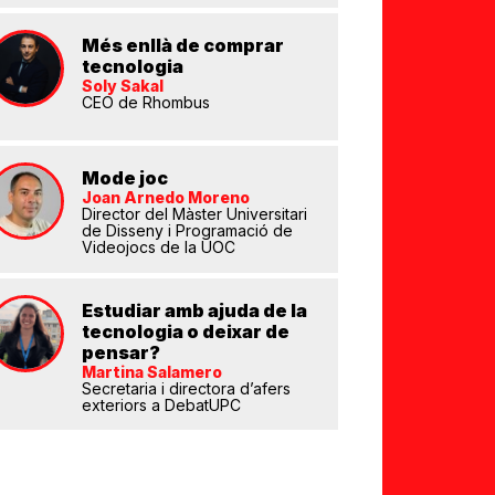
Més enllà de comprar
tecnologia
Soly Sakal
CEO de Rhombus
eix
Mode joc
Joan Arnedo Moreno
Director del Màster Universitari
de Disseny i Programació de
Videojocs de la UOC
Estudiar amb ajuda de la
tecnologia o deixar de
pensar?
Martina Salamero
Secretaria i directora d’afers
exteriors a DebatUPC