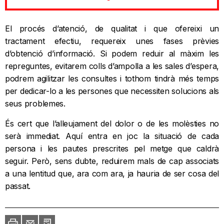
El procés d’atenció, de qualitat i que ofereixi un
tractament efectiu, requereix unes fases prèvies
d’obtenció d’informació. Si podem reduir al màxim les
repreguntes, evitarem colls d’ampolla a les sales d’espera,
podrem agilitzar les consultes i tothom tindrà més temps
per dedicar-lo a les persones que necessiten solucions als
seus problemes.
És cert que l’alleujament del dolor o de les molèsties no
serà immediat. Aquí entra en joc la situació de cada
persona i les pautes prescrites pel metge que caldrà
seguir. Però, sens dubte, reduirem mals de cap associats
a una lentitud que, ara com ara, ja hauria de ser cosa del
passat.
Imprimir
Envia
PDF