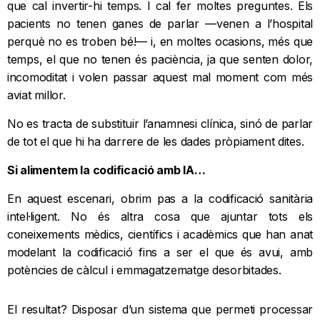
que cal invertir-hi temps. I cal fer moltes preguntes. Els
pacients no tenen ganes de parlar —venen a l’hospital
perquè no es troben bé!— i, en moltes ocasions, més que
temps, el que no tenen és paciència, ja que senten dolor,
incomoditat i volen passar aquest mal moment com més
aviat millor.
No es tracta de substituir l’anamnesi clínica, sinó de parlar
de tot el que hi ha darrere de les dades pròpiament dites.
Si alimentem la codificació amb IA…
En aquest escenari, obrim pas a la codificació sanitària
intel·ligent. No és altra cosa que ajuntar tots els
coneixements mèdics, científics i acadèmics que han anat
modelant la codificació fins a ser el que és avui, amb
potències de càlcul i emmagatzematge desorbitades.
El resultat? Disposar d’un sistema que permeti processar