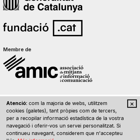
Membre de
×
Atenció
: com la majoria de webs, utilitzem
Qui som
Contacte
Imatge Gràfica
Avís legal
cookies (galetes), tant pròpies com de tercers,
per a recopilar informació estadística de la vostra
navegació i oferir-vos un servei personalitzat. Si
continueu navegant, considerem que n'accepteu