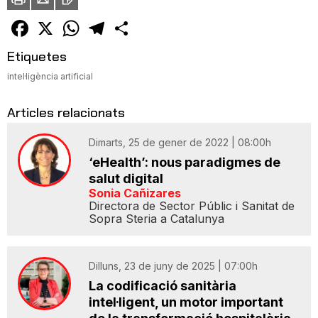
a
un
amic
Facebook
X
WhatsApp
Telegram
Comparteix
Etiquetes
intel·ligència artificial
Articles relacionats
Dimarts, 25 de gener de 2022 | 08:00h
‘eHealth’: nous paradigmes de
salut digital
Sonia Cañizares
Directora de Sector Públic i Sanitat de
Sopra Steria a Catalunya
Dilluns, 23 de juny de 2025 | 07:00h
La codificació sanitària
intel·ligent, un motor important