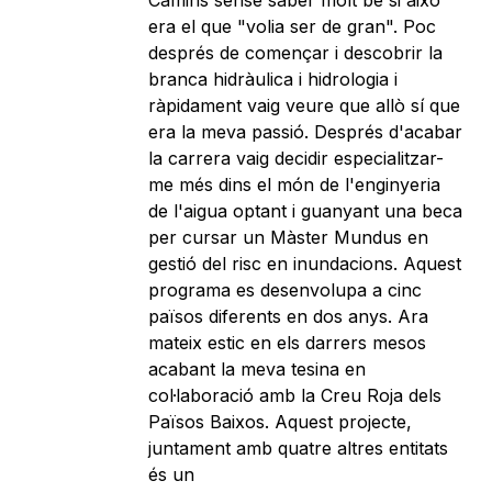
Camins sense saber molt bé si això
era el que "volia ser de gran". Poc
després de començar i descobrir la
branca hidràulica i hidrologia i
ràpidament vaig veure que allò sí que
era la meva passió. Després d'acabar
la carrera vaig decidir especialitzar-
me més dins el món de l'enginyeria
de l'aigua optant i guanyant una beca
per cursar un Màster Mundus en
gestió del risc en inundacions. Aquest
programa es desenvolupa a cinc
països diferents en dos anys. Ara
mateix estic en els darrers mesos
acabant la meva tesina en
col·laboració amb la Creu Roja dels
Països Baixos. Aquest projecte,
juntament amb quatre altres entitats
és un