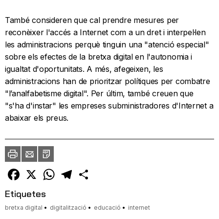
També consideren que cal prendre mesures per
reconèixer l'accés a Internet com a un dret i interpel·len
les administracions perquè tinguin una "atenció especial"
sobre els efectes de la bretxa digital en l'autonomia i
igualtat d'oportunitats. A més, afegeixen, les
administracions han de prioritzar polítiques per combatre
"l’analfabetisme digital". Per últim, també creuen que
"s'ha d'instar" les empreses subministradores d'Internet a
abaixar els preus.
Imprimir
Envia
PDF
a
un
amic
Facebook
X
WhatsApp
Telegram
Comparteix
Etiquetes
bretxa digital
digitalització
educació
internet