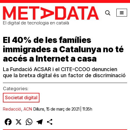
MetaData
El digital de tecnologia en català
El 40% de les famílies
immigrades a Catalunya no té
accés a Internet a casa
La Fundació ACSAR i el CITE-CCOO denuncien
que la bretxa digital és un factor de discriminació
Categories:
Societat digital
Redacció
,
ACN
Dilluns, 15 de març de 2021 | 11:35h
Facebook
X
WhatsApp
Telegram
Comparteix