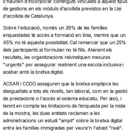
s'haurien d'incorporar continguts vinculats a aquest tipus
de gestions en els mòduls d'acollida previstos en la Llei
d'acollida de Catalunya.
Sobre l'educació, només un 29% de les famílies
enquestades té accés a formació en línia, mentre que un
45% no té aquesta possibilitat. Cal remarcar que un 25%
dels participants al formulari no té fills. Atenent els
resultats, les organitzacions reivindiquen mesures
"urgents" per assegurar realment una escola inclusiva i
acabar amb la bretxa digital.
ACSAR i CCOO asseguren que la bretxa empitjora les
desigualtats a tots els nivells, tan laboral, com en la gestió
de prestacions o l'accés al sistema educatiu. Per això, i
tenint en compte les limitacions de l’enquesta per la mida
de la mostra, les dues entitats reclamen a les
administracions un estudi "ampli" sobre la bretxa digital
entre les famílies immigrades per veure'n l'abast "real".