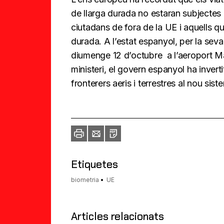
de llarga durada no estaran subjectes 
ciutadans de fora de la UE i aquells q
durada. A l’estat espanyol, per la seva
diumenge 12 d’octubre a l’aeroport Ma
ministeri, el govern espanyol ha invert
fronterers aeris i terrestres al nou sist
Imprimir
Envia
PDF
a
un
amic
Etiquetes
biometria
UE
Articles relacionats