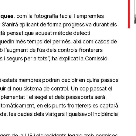
iques
, com la fotografia facial i empremtes
t. S’anirà aplicant de forma progressiva durant els
 està pensat que aquest mètode detecti
quedin més temps del permès, així com casos de
b l’augment de l’ús dels controls fronterers
s i segurs per a tots”, ha explicat la Comissió
ls estats membres podran decidir en quins passos
uir el nou sistema de control. Un cop passat el
mplementat i el segellat dels passaports serà
Automàticament, en els punts fronterers es captarà
trada, les dades dels viatgers i qualsevol incidència
gers de la UE i els residents legals amb permisos