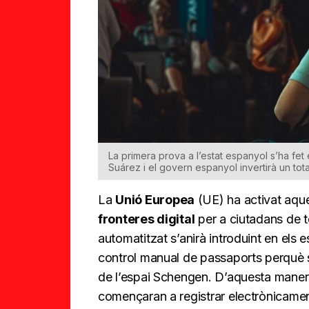
La primera prova a l’estat espanyol s’ha fet
Suárez i el govern espanyol invertirà un tot
La
Unió Europea
(UE) ha activat aq
fronteres digital
per a ciutadans de t
automatitzat s’anirà introduint en els e
control manual de passaports perquè sig
de l’espai Schengen. D’aquesta manera,
començaran a registrar electrònicamen