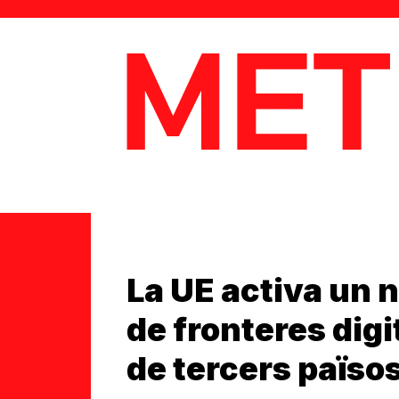
MetaData
La UE activa un 
de fronteres digi
de tercers païso