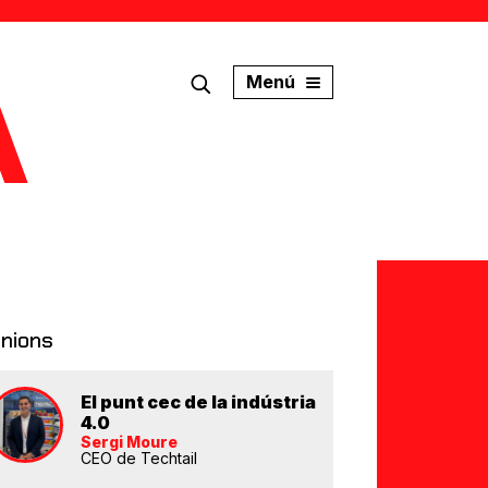
Menú
inions
El punt cec de la indústria
4.0
Sergi Moure
CEO de Techtail