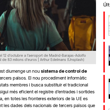
Últ
 el 12 d’octubre a l’aeroport de Madrid-Barajas-Adolfo
al de 83 milions d’euros | Arthur Edelmans (Unsplash)
uest diumenge un nou
sistema de control de
ercers països. El nou procediment informàtic
stats membres i busca substituir el tradicional
ui més eficient el registre d’entrades i sortides
 en totes les fronteres exteriors de la UE es
t les dades dels nacionals de tercers països que