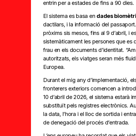
entrin per a estades de fins a 90 dies.
El sistema es basa en
dades biomètr
dactilars, i la informació del passapor
pròxims sis mesos, fins al 9 d’abril, i
sistemàticament les persones que es 
frau en els documents d’identitat. “Am
autoritzats, els viatges seran més fluid
Europea.
Durant el mig any d’implementació, e
fronterers exteriors comencen a introd
10 d’abril de 2026, el sistema estarà i
substituït pels registres electrònics. 
la data, l’hora i el lloc de sortida i en
de denegació del procés d’entrada.
L’ens europeu ha recordat que els viat