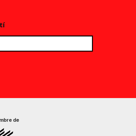
tí
mbre de