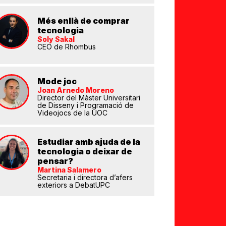
Més enllà de comprar
tecnologia
Soly Sakal
CEO de Rhombus
Mode joc
Joan Arnedo Moreno
eix
Director del Màster Universitari
de Disseny i Programació de
Videojocs de la UOC
Estudiar amb ajuda de la
tecnologia o deixar de
pensar?
Martina Salamero
Secretaria i directora d’afers
exteriors a DebatUPC