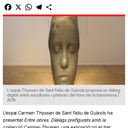
Facebook
X
WhatsApp
Telegram
Comparteix
L'espai Thyssen de Sant Feliu de Guíxols proposa un diàleg
digital entre escultures i pintures del fons de la baronessa |
ACN
L’espai Carmen Thyssen de Sant Feliu de Guíxols ha
presentat
Entre obres. Diàlegs prefigurats amb la
col·lecció Carmen Thyssen,
una exposició on el tret