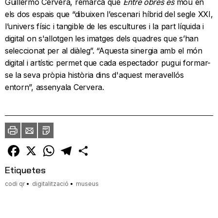
Guillermo Cervera, remarca que
Entre obres es
mou en
els dos espais que “dibuixen l’escenari híbrid del segle XXI,
l’univers físic i tangible de les escultures i la part líquida i
digital on s'allotgen les imatges dels quadres que s’han
seleccionat per al diàleg”. “Aquesta sinergia amb el món
digital i artístic permet que cada espectador pugui formar-
se la seva pròpia història dins d'aquest meravellós
entorn”, assenyala Cervera.
Imprimir
Envia
PDF
a
un
amic
Facebook
X
WhatsApp
Telegram
Comparteix
Etiquetes
codi qr
digitalització
museus