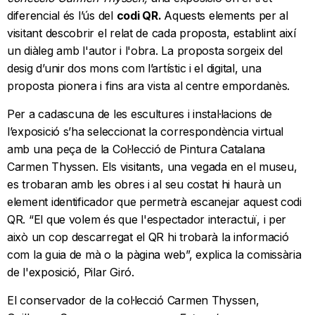
diferencial és l’ús del
codi QR.
Aquests elements per al
visitant descobrir el relat de cada proposta, establint així
un diàleg amb l'autor i l'obra. La proposta sorgeix del
desig d’unir dos mons com l’artístic i el digital, una
proposta pionera i fins ara vista al centre empordanès.
Per a cadascuna de les escultures i instal·lacions de
l’exposició s’ha seleccionat la correspondència virtual
amb una peça de la Col·lecció de Pintura Catalana
Carmen Thyssen. Els visitants, una vegada en el museu,
es trobaran amb les obres i al seu costat hi haurà un
element identificador que permetrà escanejar aquest codi
QR. “El que volem és que l'espectador interactuï, i per
això un cop descarregat el QR hi trobarà la informació
com la guia de mà o la pàgina web”, explica la comissària
de l'exposició, Pilar Giró.
El conservador de la col·lecció Carmen Thyssen,