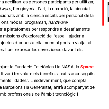
 acolliran les persones participants per utilitzar,
tware
, l'enginyeria, l'art, la narració, la ciència i
lacionats amb la ciència escrits per personal de la
cions mòbils, programari,
hardware
,
per a plataformes per respondre a desafiaments
a missions d'exploració de l'espai i ajudar a
 projectes d'aquesta cita mundial podran viatjar al
l per exposar les seves idees davant els
unt la Fundació Telefònica i la NASA, la
Space
ilitzar i fer valdre els beneficis i èxits aconseguits
xements i dades”. L'esdeveniment, que compta
e Barcelona i la Generalitat, anirà acompanyat de
amb professionals de l'àmbit tecnològic i