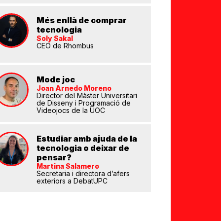
Més enllà de comprar
tecnologia
Soly Sakal
CEO de Rhombus
eix
Mode joc
Joan Arnedo Moreno
Director del Màster Universitari
de Disseny i Programació de
Videojocs de la UOC
Estudiar amb ajuda de la
tecnologia o deixar de
pensar?
Martina Salamero
Secretaria i directora d’afers
exteriors a DebatUPC