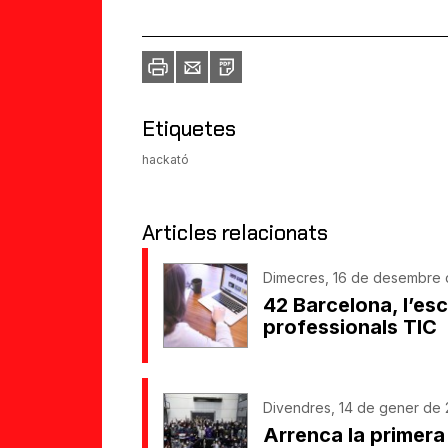
Imprimir
Envia
PDF
a
un
amic
Etiquetes
hackató
Articles relacionats
Dimecres, 16 de desembre d
42 Barcelona, l’esc
professionals TIC
Divendres, 14 de gener de 
Arrenca la primer