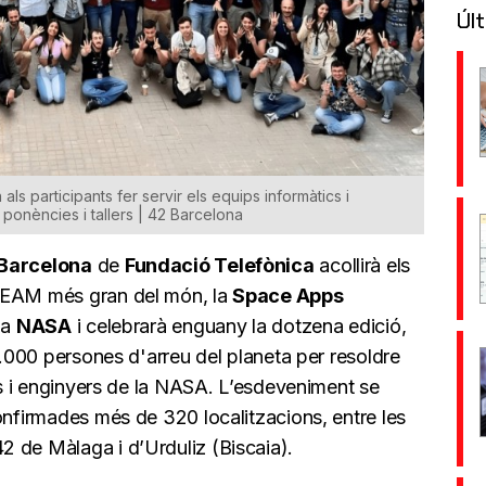
Últ
ls participants fer servir els equips informàtics i
onències i tallers | 42 Barcelona
Barcelona
de
Fundació Telefònica
acollirà els
AM més gran del món, la
Space Apps
la
NASA
i celebrarà enguany la dotzena edició,
31.000 persones d'arreu del planeta per resoldre
ics i enginyers de la NASA. L’esdeveniment se
onfirmades més de 320 localitzacions, entre les
 de Màlaga i d’Urduliz (Biscaia).