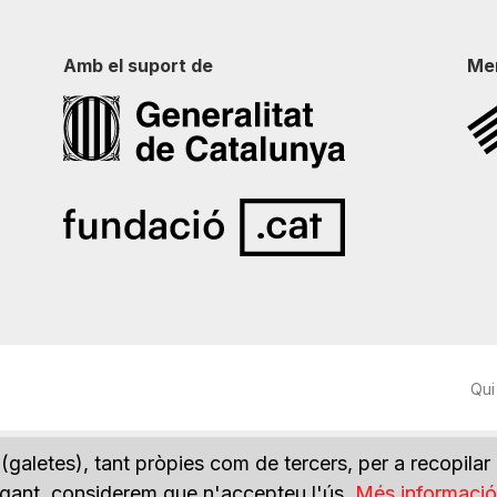
Amb el suport de
Me
Qui
(galetes), tant pròpies com de tercers, per a recopilar
vegant, considerem que n'accepteu l'ús.
Més informació