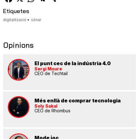
Etiquetes
digitalització
sónar
Opinions
El punt cec de la indústria 4.0
Sergi Moure
CEO de Techtail
Més enllà de comprar tecnologia
Soly Sakal
CEO de Rhombus
Mode joc