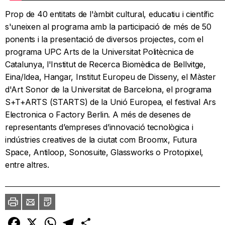
Prop de 40 entitats de l'àmbit cultural, educatiu i científic
s'uneixen al programa amb la participació de més de 50
ponents i la presentació de diversos projectes, com el
programa UPC Arts de la Universitat Politècnica de
Catalunya, l'Institut de Recerca Biomèdica de Bellvitge,
Eina/Idea, Hangar, Institut Europeu de Disseny, el Màster
d'Art Sonor de la Universitat de Barcelona, ​​el programa
S+T+ARTS (STARTS) de la Unió Europea, el festival Ars
Electronica o Factory Berlin. A més de desenes de
representants d’empreses d’innovació tecnològica i
indústries creatives de la ciutat com Broomx, Futura
Space, Antiloop, Sonosuite, Glassworks o Protopixel,
entre altres.
Imprimir
Envia
PDF
a
un
amic
Facebook
X
WhatsApp
Telegram
Comparteix