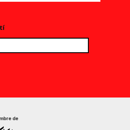
tí
mbre de