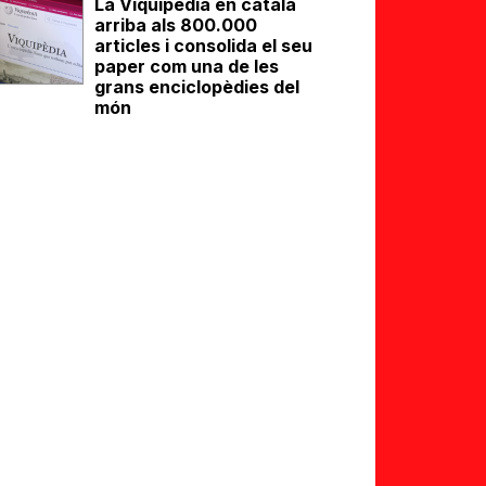
La Viquipèdia en català
arriba als 800.000
articles i consolida el seu
paper com una de les
grans enciclopèdies del
món
eix