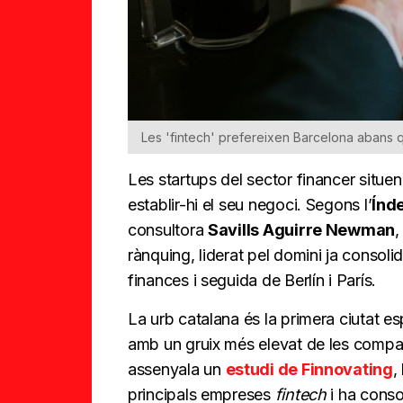
Les 'fintech' prefereixen Barcelona abans
Les startups del sector financer situe
establir-hi el seu negoci. Segons l’
Índ
consultora
Savills Aguirre Newman
,
rànquing, liderat pel domini ja consol
finances i seguida de Berlín i París.
La urb catalana és la primera ciutat e
amb un gruix més elevat de les company
assenyala un
estudi de Finnovating
,
principals empreses
fintech
i ha conso