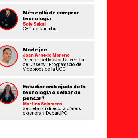
Més enllà de comprar
tecnologia
Soly Sakal
CEO de Rhombus
eix
Mode joc
Joan Arnedo Moreno
Director del Màster Universitari
de Disseny i Programació de
Videojocs de la UOC
Estudiar amb ajuda de la
tecnologia o deixar de
pensar?
Martina Salamero
Secretaria i directora d’afers
exteriors a DebatUPC