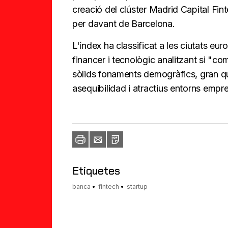
creació del clúster Madrid Capital Fin
per davant de Barcelona.
L'índex ha classificat a les ciutats eu
financer i tecnològic analitzant si "co
sòlids fonaments demogràfics, gran quan
asequibilidad i atractius entorns empre
Imprimir
Envia
PDF
a
un
amic
Etiquetes
banca
fintech
startup