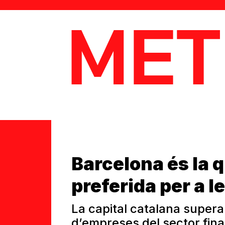
MetaData
Barcelona és la 
preferida per a l
La capital catalana super
d’empreses del sector fina