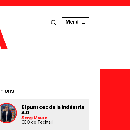
Menú
inions
El punt cec de la indústria
4.0
Sergi Moure
CEO de Techtail