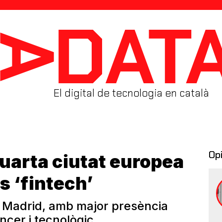
El digital de tecnologia en català
Op
quarta ciutat europea
es ‘fintech’
a Madrid, amb major presència
ncer i tecnològic