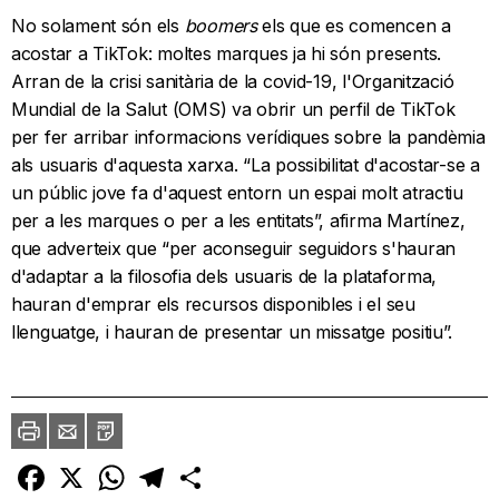
No solament són els
boomers
els que es comencen a
acostar a TikTok: moltes marques ja hi són presents.
Arran de la crisi sanitària de la covid-19, l'Organització
Mundial de la Salut (OMS) va obrir un perfil de TikTok
per fer arribar informacions verídiques sobre la pandèmia
als usuaris d'aquesta xarxa. “La possibilitat d'acostar-se a
un públic jove fa d'aquest entorn un espai molt atractiu
per a les marques o per a les entitats”, afirma Martínez,
que adverteix que “per aconseguir seguidors s'hauran
d'adaptar a la filosofia dels usuaris de la plataforma,
hauran d'emprar els recursos disponibles i el seu
llenguatge, i hauran de presentar un missatge positiu”.
Imprimir
Envia
PDF
a
un
amic
Facebook
X
WhatsApp
Telegram
Comparteix