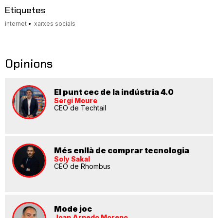
Etiquetes
internet
xarxes socials
Opinions
El punt cec de la indústria 4.0
Sergi Moure
CEO de Techtail
Més enllà de comprar tecnologia
Soly Sakal
CEO de Rhombus
Mode joc
Joan Arnedo Moreno