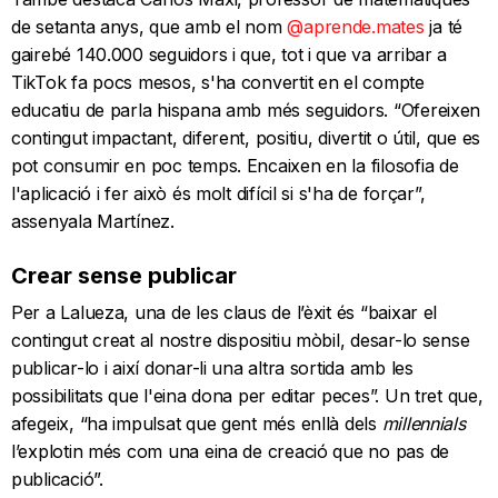
de setanta anys, que amb el nom
@aprende.mates
ja té
gairebé 140.000 seguidors i que, tot i que va arribar a
TikTok fa pocs mesos, s'ha convertit en el compte
educatiu de parla hispana amb més seguidors. “Ofereixen
contingut impactant, diferent, positiu, divertit o útil, que es
pot consumir en poc temps. Encaixen en la filosofia de
l'aplicació i fer això és molt difícil si s'ha de forçar”,
assenyala Martínez.
Crear sense publicar
Per a Lalueza, una de les claus de l’èxit és “baixar el
contingut creat al nostre dispositiu mòbil, desar-lo sense
publicar-lo i així donar-li una altra sortida amb les
possibilitats que l'eina dona per editar peces”. Un tret que,
afegeix, “ha impulsat que gent més enllà dels
millennials
l’explotin més com una eina de creació que no pas de
publicació”.