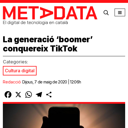
MetaData
El digital de tecnologia en català
La generació ‘boomer’
conquereix TikTok
Categories:
Cultura digital
Redacció
Dijous, 7 de maig de 2020 | 12:06h
Facebook
X
WhatsApp
Telegram
Comparteix