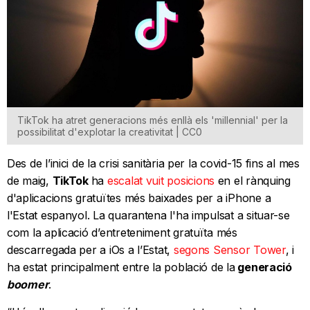
TikTok ha atret generacions més enllà els 'millennial' per la
possibilitat d'explotar la creativitat | CC0
Des de l’inici de la crisi sanitària per la covid-15 fins al mes
de maig,
TikTok
ha
escalat vuit posicions
en el rànquing
d'aplicacions gratuïtes més baixades per a iPhone a
l'Estat espanyol. La quarantena l'ha impulsat a situar-se
com la aplicació d’entreteniment gratuïta més
descarregada per a iOs a l’Estat,
segons Sensor Tower
, i
ha estat principalment entre la població de la
generació
boomer
.