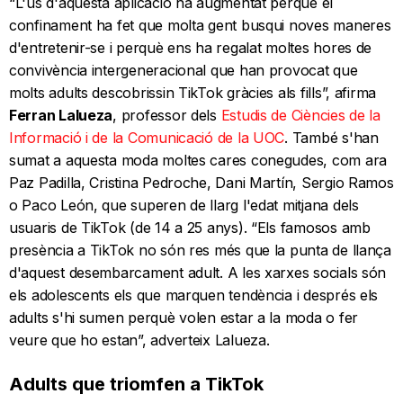
“L'ús d'aquesta aplicació ha augmentat perquè el
confinament ha fet que molta gent busqui noves maneres
d'entretenir-se i perquè ens ha regalat moltes hores de
convivència intergeneracional que han provocat que
molts adults descobrissin TikTok gràcies als fills”, afirma
Ferran Lalueza
, professor dels
Estudis de Ciències de la
Informació i de la Comunicació de la UOC
. També s'han
sumat a aquesta moda moltes cares conegudes, com ara
Paz Padilla, Cristina Pedroche, Dani Martín, Sergio Ramos
o Paco León, que superen de llarg l'edat mitjana dels
usuaris de TikTok (de 14 a 25 anys). “Els famosos amb
presència a TikTok no són res més que la punta de llança
d'aquest desembarcament adult. A les xarxes socials són
els adolescents els que marquen tendència i després els
adults s'hi sumen perquè volen estar a la moda o fer
veure que ho estan”, adverteix Lalueza.
Adults que triomfen a TikTok