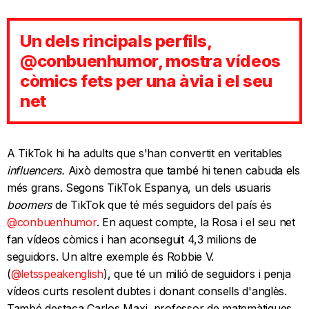
Un dels rincipals perfils,
@conbuenhumor, mostra vídeos
còmics fets per una àvia i el seu
net
A TikTok hi ha adults que s'han convertit en veritables
influencers.
Això demostra que també hi tenen cabuda els
més grans. Segons TikTok Espanya, un dels usuaris
boomers
de TikTok que té més seguidors del país és
@conbuenhumor
. En aquest compte, la Rosa i el seu net
fan vídeos còmics i han aconseguit 4,3 milions de
seguidors. Un altre exemple és Robbie V.
(
@letsspeakenglish
)
, que té un milió de seguidors i penja
vídeos curts resolent dubtes i donant consells d'anglès.
També destaca Carlos Maxi, professor de matemàtiques