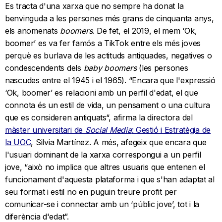
Es tracta d'una xarxa que no sempre ha donat la
benvinguda a les persones més grans de cinquanta anys,
els anomenats
boomers
. De fet, el 2019, el mem ‘Ok,
boomer’ es va fer famós a TikTok entre els més joves
perquè es burlava de les actituds antiquades, negatives o
condescendents dels
baby boomers
(les persones
nascudes entre el 1945 i el 1965). “Encara que l'expressió
‘Ok, boomer’ es relacioni amb un perfil d'edat, el que
connota és un estil de vida, un pensament o una cultura
que es consideren antiquats“, afirma la directora del
màster universitari de
Social Media
: Gestió i Estratègia de
la UOC
, Silvia Martínez. A més, afegeix que encara que
l'usuari dominant de la xarxa correspongui a un perfil
jove, “això no implica que altres usuaris que entenen el
funcionament d'aquesta plataforma i que s'han adaptat al
seu format i estil no en puguin treure profit per
comunicar-se i connectar amb un ‘públic jove’, tot i la
diferència d'edat”.