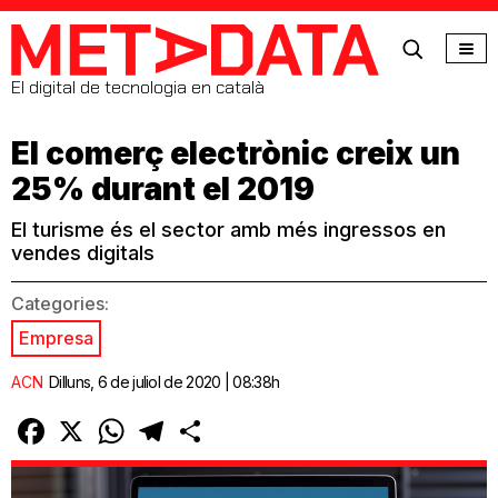
MetaData
El digital de tecnologia en català
El comerç electrònic creix un
25% durant el 2019
El turisme és el sector amb més ingressos en
vendes digitals
Categories:
Empresa
ACN
Dilluns, 6 de juliol de 2020 | 08:38h
Facebook
X
WhatsApp
Telegram
Comparteix