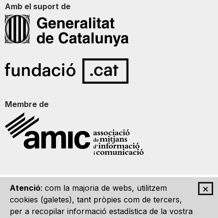
Amb el suport de
Membre de
×
Atenció
: com la majoria de webs, utilitzem
Qui som
Contacte
Imatge Gràfica
Avís legal
cookies (galetes), tant pròpies com de tercers,
per a recopilar informació estadística de la vostra