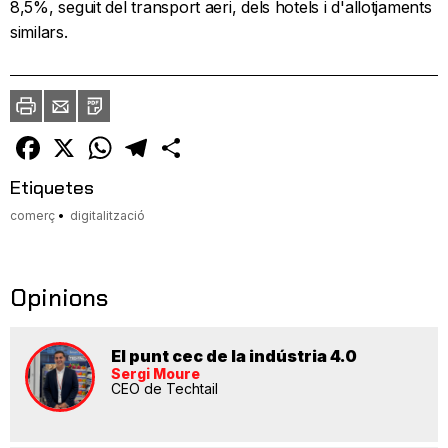
8,5%, seguit del transport aeri, dels hotels i d'allotjaments
similars.
Imprimir
Envia
PDF
a
un
amic
Facebook
X
WhatsApp
Telegram
Comparteix
Etiquetes
comerç
digitalització
Opinions
El punt cec de la indústria 4.0
Sergi Moure
CEO de Techtail