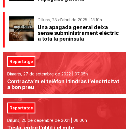
Dilluns, 28 d'abril de 2025 | 13:10h
Una apagada general deixa
sense subministrament elèctric
a tota la península
Reportatge
Dimarts, 27 de setembre de 2022 | 07:05h
Contracta’m el telèfon i tindràs l’electricitat
a bon preu
Reportatge
Dilluns, 20 de desembre de 2021 | 08:00h
Tesla, entre l’oblit i el mite