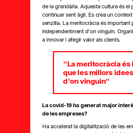
de la grandària. Aquesta cultura és el p
continuar sent àgil. Es crea un contex
senzilla. La meritocràcia és important 
independentment d'on vinguin. Organi
a innovar i afegir valor als clients.
"La meritocràcia és
que les millors ide
d'on vinguin"
La covid-19 ha generat major interès
de les empreses?
Ha accelerat la digitalització de les e