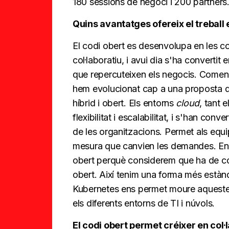
180 sessions de negoci i 200 partners
Quins avantatges ofereix el treball 
El codi obert es desenvolupa en les 
col·laboratiu, i avui dia s'ha convertit
que repercuteixen els negocis. Comen
hem evolucionat cap a una proposta d
híbrid i obert. Els entorns
cloud
, tant 
flexibilitat i escalabilitat, i s'han con
de les organitzacions. Permet als equip
mesura que canvien les demandes. En el
obert perquè considerem que ha de con
obert. Així tenim una forma més estànd
Kubernetes ens permet moure aquestes
els diferents entorns de TI i núvols.
El codi obert permet créixer en col·