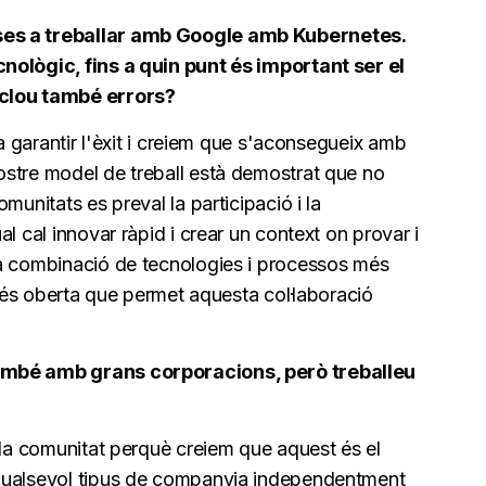
ses a treballar amb Google amb Kubernetes.
nològic, fins a quin punt és important ser el
nclou també errors?
 a garantir l'èxit i creiem que s'aconsegueix amb
stre model de treball està demostrat que no
munitats es preval la participació i la
l cal innovar ràpid i crear un context on provar i
na combinació de tecnologies i processos més
a més oberta que permet aquesta col·laboració
ambé amb grans corporacions, però treballeu
 la comunitat perquè creiem que aquest és el
qualsevol tipus de companyia independentment