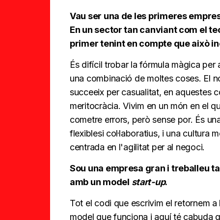
Vau ser una de les primeres empre
En un sector tan canviant com el tec
primer tenint en compte que això i
És difícil trobar la fórmula màgica per
una combinació de moltes coses. El no
succeeix per casualitat, en aquestes co
meritocràcia. Vivim en un món en el qua
cometre errors, però sense por. És u
flexiblesi col·laboratius, i una cultur
centrada en l'agilitat per al negoci.
Sou una empresa gran i treballeu t
amb un model
start-up
.
Tot el codi que escrivim el retornem a
model que funciona i aquí té cabuda 