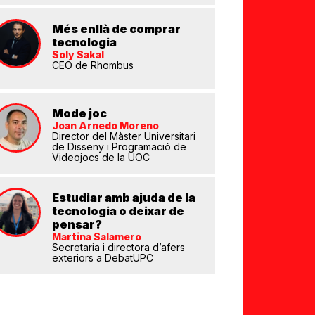
Més enllà de comprar
tecnologia
Soly Sakal
CEO de Rhombus
eix
Mode joc
Joan Arnedo Moreno
Director del Màster Universitari
de Disseny i Programació de
Videojocs de la UOC
Estudiar amb ajuda de la
tecnologia o deixar de
pensar?
Martina Salamero
Secretaria i directora d’afers
exteriors a DebatUPC