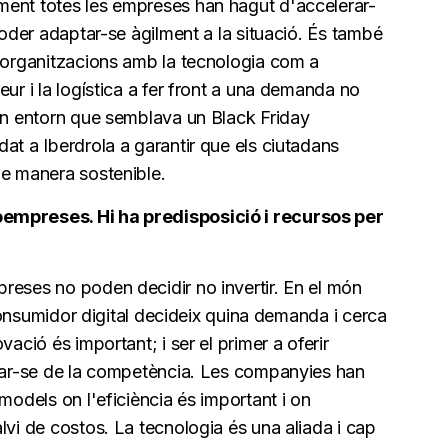
ment totes les empreses han hagut d'accelerar-
poder adaptar-se àgilment a la situació. És també
s organitzacions amb la tecnologia com a
ur i la logística a fer front a una demanda no
 un entorn que semblava un Black Friday
at a Iberdrola a garantir que els ciutadans
de manera sostenible.
empreses. Hi ha predisposició i recursos per
reses no poden decidir no invertir. En el món
l consumidor digital decideix quina demanda i cerca
ació és important; i ser el primer a oferir
ciar-se de la competència. Les companyies han
models on l'eficiència és important i on
lvi de costos. La tecnologia és una aliada i cap