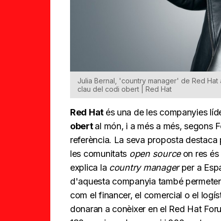
Julia Bernal, 'country manager' de Red Hat 
clau del codi obert | Red Hat
Red Hat
és una de les companyies lí
obert
al món, i a més a més, segons F
referència. La seva proposta destaca 
les comunitats
open source
on res és 
explica la
country manager
per a Esp
d'aquesta companyia també permeten di
com el financer, el comercial o el logí
donaran a conèixer en el Red Hat For