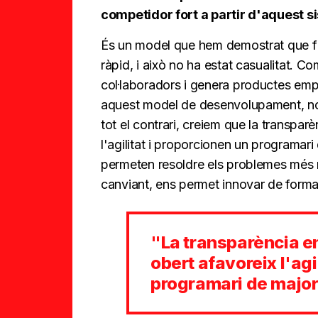
competidor fort a partir d'aquest 
És un model que hem demostrat que fu
ràpid, i això no ha estat casualitat.
col·laboradors i genera productes emp
aquest model de desenvolupament, no 
tot el contrari, creiem que la transpar
l'agilitat i proporcionen un programari
permeten resoldre els problemes més rà
canviant, ens permet innovar de forma
"La transparència e
obert afavoreix l'agi
programari de major 