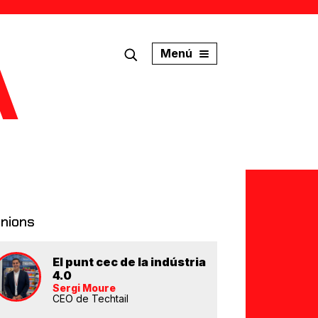
Menú
inions
El punt cec de la indústria
4.0
Sergi Moure
CEO de Techtail