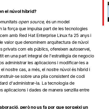
.
en el núvol híbrid?
comunitats
open source
, és un model
 en la força que impulsa part de les tecnologies
cem amb Red Hat Enterprise Linux fa 25 anys i
e valor que denominem arquitectura de núvol
els privats com els públics, ofereixen autoservei,
vertit en una part integral de l'estratègia de negocio
s administrar les aplicacions i modificar-les a
 nostre cas, a més, el nostre núvol és híbrid i
struir-se sobre una pila consistent de codi
ard d'administrar-la. La tecnologia de
 aplicacions i dades de manera senzilla entre
laboració, però no us fa por que sorgeixi un