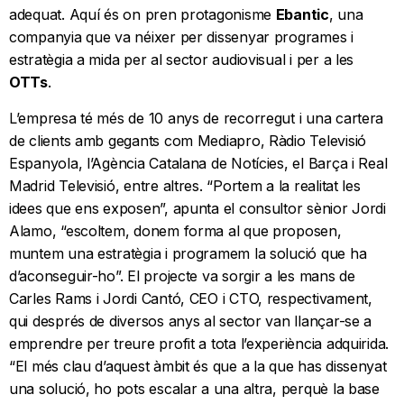
adequat. Aquí és on pren protagonisme
Ebantic
, una
companyia que va néixer per dissenyar programes i
estratègia a mida per al sector audiovisual i per a les
OTTs
.
L’empresa té més de 10 anys de recorregut i una cartera
de clients amb gegants com Mediapro, Ràdio Televisió
Espanyola, l’Agència Catalana de Notícies, el Barça i Real
Madrid Televisió, entre altres. “Portem a la realitat les
idees que ens exposen”, apunta el consultor sènior Jordi
Alamo, “escoltem, donem forma al que proposen,
muntem una estratègia i programem la solució que ha
d’aconseguir-ho”. El projecte va sorgir a les mans de
Carles Rams i Jordi Cantó, CEO i CTO, respectivament,
qui després de diversos anys al sector van llançar-se a
emprendre per treure profit a tota l’experiència adquirida.
“El més clau d’aquest àmbit és que a la que has dissenyat
una solució, ho pots escalar a una altra, perquè la base