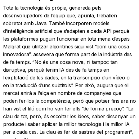
Tota la tecnologia és pròpia, generada pels
desenvolupadors de l’equip que, apunta, treballen
sobretot amb Java. També incorporen models
d’intel·ligència artificial que s’adapten a cada API perquè
les plataformes puguin funcionar en tota mena d’espais.
Malgrat que utilitzar algoritmes sigui vist “com una cosa
innovadora”, assevera que forma part de la indústria des
de fa temps. “No és una cosa nova, ni tampoc tan
disruptiva, perquè tenim IA des de fa temps en
l’explotació de les dades, en la transcripció d’un vídeo o
en la traducció d’uns subtítols”. Per això, augura que el
mercat anirà a l’alça en nombre de companyies que
poden fer-los la competència, però que potser fins ara no
han vist el filó com ho van fer ells “de forma precoç”. “La
clau de tot, però, és escoltar les idees, saber dissenyar un
producte i saber aplicar la millor tecnologia i la millor IA
per a cada cas. La clau és fer de sastres del programari”,