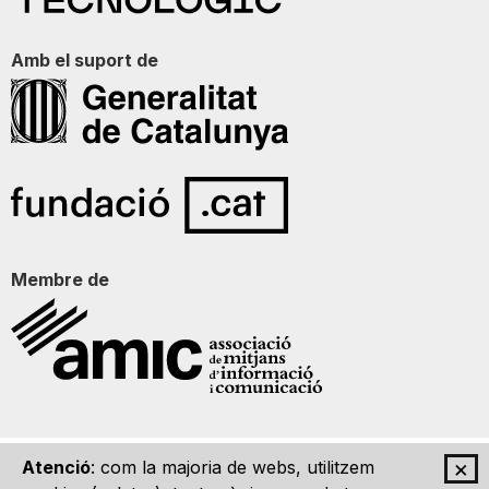
Amb el suport de
Membre de
×
Atenció
: com la majoria de webs, utilitzem
Qui som
Contacte
Imatge Gràfica
Avís legal