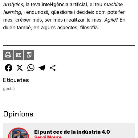
analytics
, la teva intel·ligència artificial, el teu
machine
learning
, i encuriosit, qüestiona i decideix com pots fer
més, créixer més, ser més i realitzar-te més.
Agile
? En
diuen també, en alguns aspectes, filosofia.
Imprimir
Envia
PDF
a
un
amic
Facebook
X
WhatsApp
Telegram
Comparteix
Etiquetes
gestió
Opinions
El punt cec de la indústria 4.0
Sergi Moure