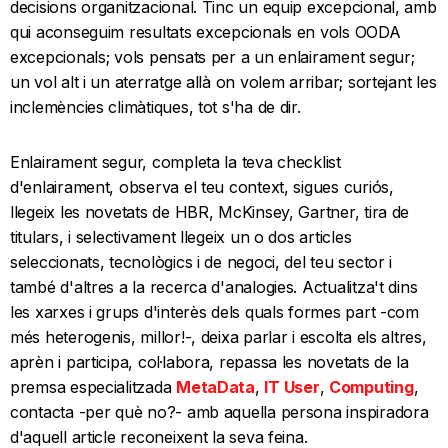
decisions organitzacional. Tinc un equip excepcional, amb
qui aconseguim resultats excepcionals en vols OODA
excepcionals; vols pensats per a un enlairament segur;
un vol alt i un aterratge allà on volem arribar; sortejant les
inclemències climàtiques, tot s'ha de dir.
Enlairament segur, completa la teva checklist
d'enlairament, observa el teu context, sigues curiós,
llegeix les novetats de HBR, McKinsey, Gartner, tira de
titulars, i selectivament llegeix un o dos articles
seleccionats, tecnològics i de negoci, del teu sector i
també d'altres a la recerca d'analogies. Actualitza't dins
les xarxes i grups d'interès dels quals formes part -com
més heterogenis, millor!-, deixa parlar i escolta els altres,
aprèn i participa, col·labora, repassa les novetats de la
premsa especialitzada
MetaData
,
IT User
,
Computing
,
contacta -per què no?- amb aquella persona inspiradora
d'aquell article reconeixent la seva feina.