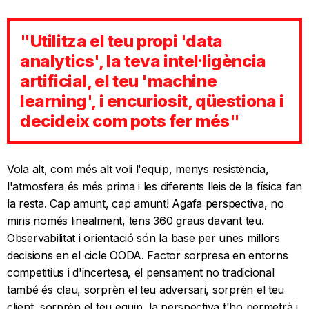
"Utilitza el teu propi 'data
analytics', la teva intel·ligència
artificial, el teu 'machine
learning', i encuriosit, qüestiona i
decideix com pots fer més"
Vola alt, com més alt voli l'equip, menys resistència,
l'atmosfera és més prima i les diferents lleis de la física fan
la resta. Cap amunt, cap amunt! Agafa perspectiva, no
miris només linealment, tens 360 graus davant teu.
Observabilitat i orientació són la base per unes millors
decisions en el cicle OODA. Factor sorpresa en entorns
competitius i d'incertesa, el pensament no tradicional
també és clau, sorprèn el teu adversari, sorprèn el teu
client, sorprèn el teu equip, la perspectiva t'ho permetrà i