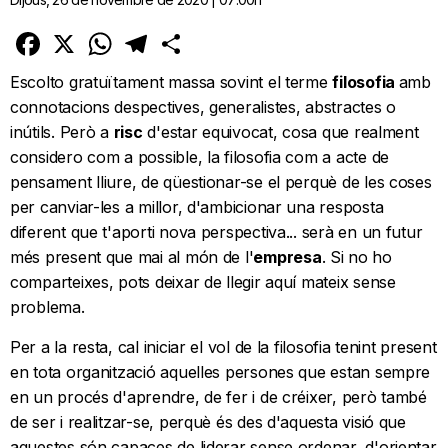
Facebook
X
WhatsApp
Telegram
Comparteix
Escolto gratuïtament massa sovint el terme
filosofia
amb
connotacions despectives, generalistes, abstractes o
inútils. Però a
risc
d'estar equivocat, cosa que realment
considero com a possible, la filosofia com a acte de
pensament lliure, de qüestionar-se el perquè de les coses
per canviar-les a millor, d'ambicionar una resposta
diferent que t'aporti nova perspectiva... serà en un futur
més present que mai al món de l'
empresa
. Si no ho
comparteixes, pots deixar de llegir aquí mateix sense
problema.
Per a la resta, cal iniciar el vol de la filosofia tenint present
en tota organització aquelles persones que estan sempre
en un procés d'aprendre, de fer i de créixer, però també
de ser i realitzar-se, perquè és des d'aquesta visió que
aquestes són capaces de liderar sense ordenar, d'orientar