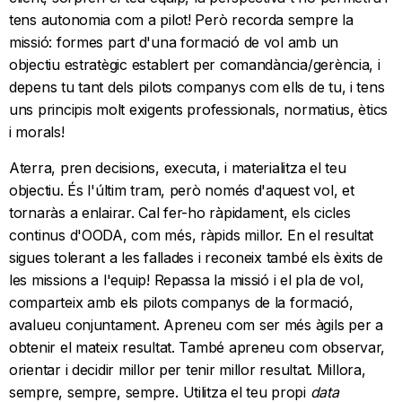
tens autonomia com a pilot! Però recorda sempre la
missió: formes part d'una formació de vol amb un
objectiu estratègic establert per comandància/gerència, i
depens tu tant dels pilots companys com ells de tu, i tens
uns principis molt exigents professionals, normatius, ètics
i morals!
Aterra, pren decisions, executa, i materialitza el teu
objectiu. És l'últim tram, però només d'aquest vol, et
tornaràs a enlairar. Cal fer-ho ràpidament, els cicles
continus d'OODA, com més, ràpids millor. En el resultat
sigues tolerant a les fallades i reconeix també els èxits de
les missions a l'equip! Repassa la missió i el pla de vol,
comparteix amb els pilots companys de la formació,
avalueu conjuntament. Apreneu com ser més àgils per a
obtenir el mateix resultat. També apreneu com observar,
orientar i decidir millor per tenir millor resultat. Millora,
sempre, sempre, sempre. Utilitza el teu propi
data