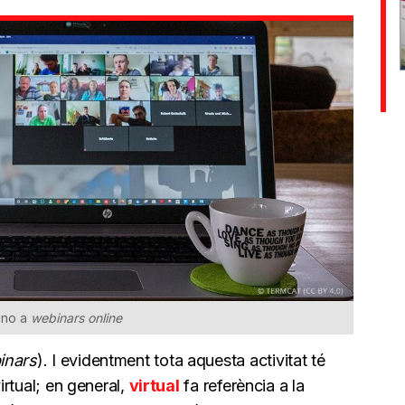
i no a
webinars online
inars
). I evidentment tota aquesta activitat té
irtual; en general,
virtual
fa referència a la