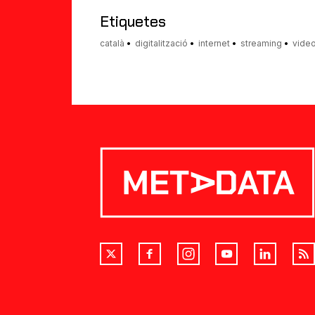
amic
Etiquetes
català
digitalització
internet
streaming
vide