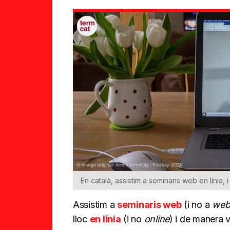
En català, assistim a seminaris web en línia, 
Assistim a
seminaris web
(i no a
web
lloc
en línia
(i no
online
) i de manera v