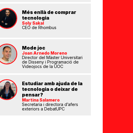
eix
Més enllà de comprar
tecnologia
Soly Sakal
CEO de Rhombus
Mode joc
Joan Arnedo Moreno
Director del Màster Universitari
de Disseny i Programació de
Videojocs de la UOC
Estudiar amb ajuda de la
tecnologia o deixar de
pensar?
Martina Salamero
Secretaria i directora d’afers
exteriors a DebatUPC