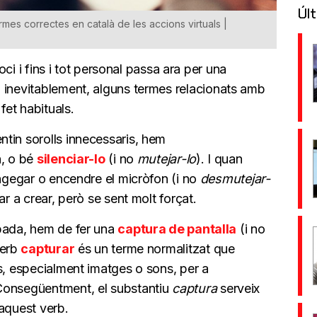
Últ
rmes correctes en català de les accions virtuals |
’oci i fins i tot personal passa ara per una
, inevitablement, alguns termes relacionats amb
fet habituals.
tin sorolls innecessaris, hem
n, o bé
silenciar-lo
(i no
mutejar-lo
). I quan
engegar o encendre el micròfon (i no
desmutejar-
r a crear, però se sent molt forçat.
obada, hem de fer una
captura de pantalla
(i no
verb
capturar
és un terme normalitzat que
s, especialment imatges o sons, per a
Consegüentment, el substantiu
captura
serveix
aquest verb.