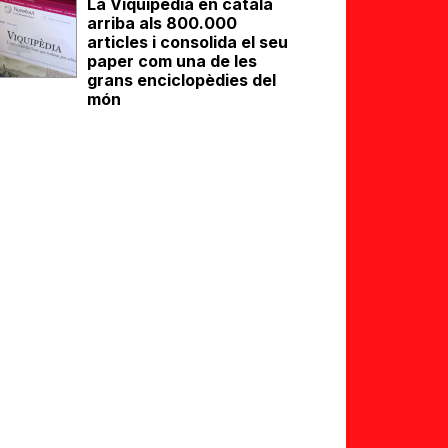
La Viquipèdia en català
arriba als 800.000
articles i consolida el seu
paper com una de les
grans enciclopèdies del
món