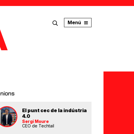
Menú
inions
El punt cec de la indústria
4.0
Sergi Moure
CEO de Techtail