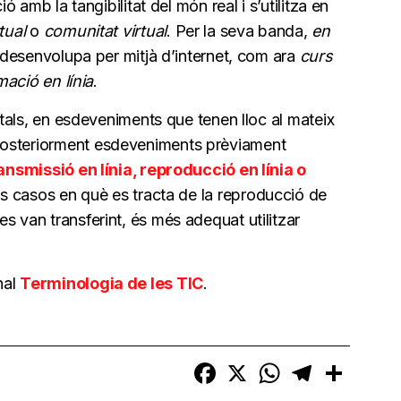
ió amb la tangibilitat del món real i s’utilitza en
tual
o
comunitat virtual
. Per la seva banda,
en
 desenvolupa per mitjà d’internet, com ara
curs
mació en línia
.
gitals, en esdeveniments que tenen lloc al mateix
posteriorment esdeveniments prèviament
ansmissió en línia, reproducció en línia o
els casos en què es tracta de la reproducció de
s van transferint, és més adequat utilitzar
nal
Terminologia de les TIC
.
Facebook
X
WhatsApp
Telegram
Compart