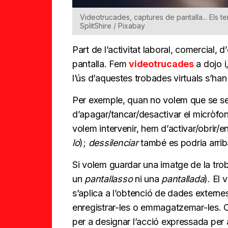
Videotrucades, captures de pantalla... Els te
SplitShire / Pixabay
Part de l’activitat laboral, comercial, d
pantalla. Fem
videotrucades
a dojo i
l’ús d’aquestes trobades virtuals s’han 
Per exemple, quan no volem que se sen
d’apagar/tancar/desactivar el micròfo
volem intervenir, hem d’activar/obrir/
lo
);
dessilenciar
també es podria arriba
Si volem guardar una imatge de la tr
un
pantallasso
ni una
pantallada
). El 
s’aplica a l’obtenció de dades externe
enregistrar-les o emmagatzemar-les. 
per a designar l’acció expressada per 