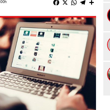
Facebook
X
WhatsApp
Telegram
Compart
:00h