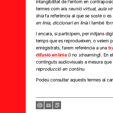
intangibilitat de l’entorn en contraposic
termes com ara
reunió virtual
,
aula vir
línia
fa referència al que se sosté o es
en línia
,
diccionari en línia
i també
for
I encara, si participem, per mitjans di
temps que es reprodueixen, o veiem 
enregistrats, farem referència a una
tr
difusió en línia
(i no
streaming
). En 
continguts audiovisuals a mesura que e
reproducció en continu
.
Podeu consultar aquests termes al ca
Imprimir
Envia
PDF
a
un