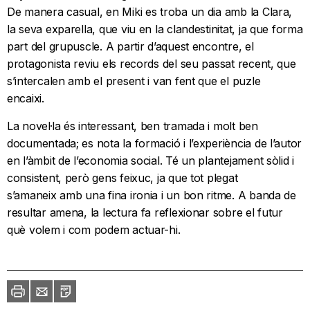
De manera casual, en Miki es troba un dia amb la Clara,
la seva exparella, que viu en la clandestinitat, ja que forma
part del grupuscle. A partir d’aquest encontre, el
protagonista reviu els records del seu passat recent, que
s’intercalen amb el present i van fent que el puzle
encaixi.
La novel·la és interessant, ben tramada i molt ben
documentada; es nota la formació i l’experiència de l’autor
en l’àmbit de l’economia social. Té un plantejament sòlid i
consistent, però gens feixuc, ja que tot plegat
s’amaneix amb una fina ironia i un bon ritme. A banda de
resultar amena, la lectura fa reflexionar sobre el futur
què volem i com podem actuar-hi.
Imprimir
Envia
PDF
a
un