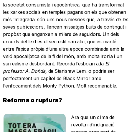
la societat consumista i egocèntrica, que ha transformat
les xarxes socials en temples pagans on els que obtenen
més ‘m'agrada’ són uns nous messies que, a través de les
seves publicacions, llencen missatges buits de contingut i
propòsit que enganxen a milers de seguidors. Un dels
encerts del text és el seu estil narratiu, que es manté
entre l’èpica pròpia d’una altra època combinada amb la
visió apocalíptica de la fi del món, amb molta ironia i un
surrealisme desbordant. Recorda l’esbojarrada
El
professor A. Dońda,
de
Stanisław Lem, o podria ser
perfectament un capítol de Black Mirror amb
l'enfocament dels Monty Python. Molt recomanable.
Reforma o ruptura?
Ara que un clima de
revolta i d’indignació