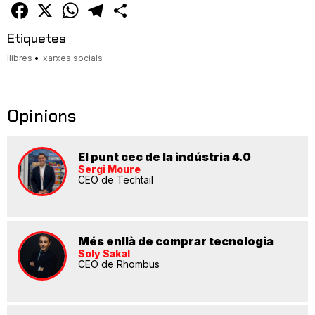
amic
Facebook
X
WhatsApp
Telegram
Comparteix
Etiquetes
llibres
xarxes socials
Opinions
El punt cec de la indústria 4.0
Sergi Moure
CEO de Techtail
Més enllà de comprar tecnologia
Soly Sakal
CEO de Rhombus