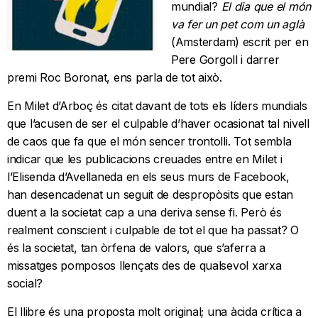
mundial?
El dia que el món
va fer un pet com un aglà
(Amsterdam) escrit per en
Pere Gorgoll i darrer
premi Roc Boronat, ens parla de tot això.
En Milet d’Arboç és citat davant de tots els líders mundials
que l’acusen de ser el culpable d’haver ocasionat tal nivell
de caos que fa que el món sencer trontolli. Tot sembla
indicar que les publicacions creuades entre en Milet i
l’Elisenda d’Avellaneda en els seus murs de Facebook,
han desencadenat un seguit de despropòsits que estan
duent a la societat cap a una deriva sense fi. Però és
realment conscient i culpable de tot el que ha passat? O
és la societat, tan òrfena de valors, que s’aferra a
missatges pomposos llençats des de qualsevol xarxa
social?
El llibre és una proposta molt original; una àcida crítica a