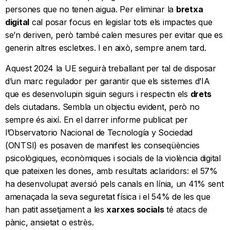
persones que no tenen aigua. Per eliminar la
bretxa
digital
cal posar focus en legislar tots els impactes que
se’n deriven, però també calen mesures per evitar que es
generin altres escletxes. I en això, sempre anem tard.
Aquest 2024 la UE seguirà treballant per tal de disposar
d’un marc regulador per garantir que els sistemes d’IA
que es desenvolupin siguin segurs i respectin els
drets
dels ciutadans. Sembla un objectiu evident, però no
sempre és així. En el darrer informe publicat per
l’Observatorio Nacional de Tecnología y Sociedad
(ONTSI) es posaven de manifest les conseqüències
psicològiques, econòmiques i socials de la violència digital
que pateixen les dones, amb resultats aclaridors: el 57%
ha desenvolupat aversió pels canals en línia, un 41% sent
amenaçada la seva seguretat física i el 54% de les que
han patit assetjament a les
xarxes socials
té atacs de
pànic, ansietat o estrès.