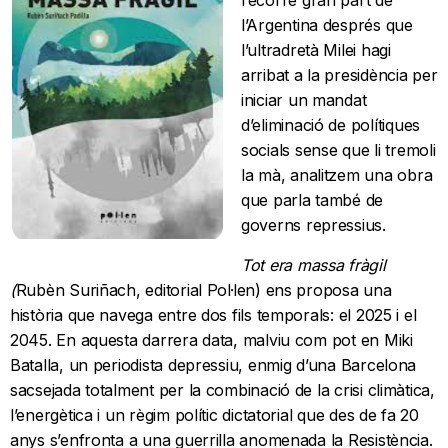
recorre gran part de
l’Argentina després que
l’ultradretà Milei hagi
arribat a la presidència per
iniciar un mandat
d’eliminació de polítiques
socials sense que li tremoli
la mà, analitzem una obra
que parla també de
governs repressius.
Tot era massa fràgil
(
Rubèn Suriñach, editorial Pol·len) ens proposa una
història que navega entre dos fils temporals: el 2025 i el
2045. En aquesta darrera data, malviu com pot en Miki
Batalla, un periodista depressiu, enmig d’una Barcelona
sacsejada totalment per la combinació de la crisi climàtica,
l’energètica i un règim polític dictatorial que des de fa 20
anys s’enfronta a una guerrilla anomenada la Resistència.