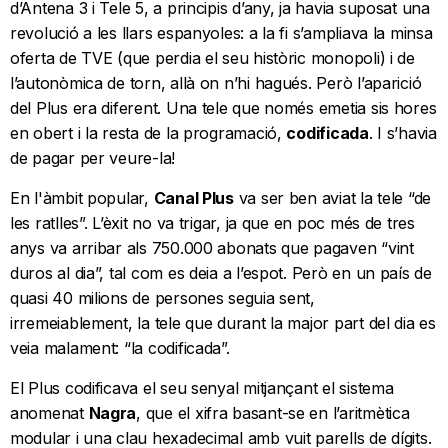
d’Antena 3 i Tele 5, a principis d’any, ja havia suposat una
revolució a les llars espanyoles: a la fi s’ampliava la minsa
oferta de TVE (que perdia el seu històric monopoli) i de
l’autonòmica de torn, allà on n’hi hagués. Però l’aparició
del Plus era diferent. Una tele que només emetia sis hores
en obert i la resta de la programació,
codificada
. I s’havia
de pagar per veure-la!
En l'àmbit popular,
Canal Plus
va ser ben aviat la tele “de
les ratlles”. L’èxit no va trigar, ja que en poc més de tres
anys va arribar als 750.000 abonats que pagaven “vint
duros al dia”, tal com es deia a l’espot. Però en un país de
quasi 40 milions de persones seguia sent,
irremeiablement, la tele que durant la major part del dia es
veia malament: “la codificada”.
El Plus codificava el seu senyal mitjançant el sistema
anomenat
Nagra
, que el xifra basant-se en l’aritmètica
modular i una clau hexadecimal amb vuit parells de dígits.