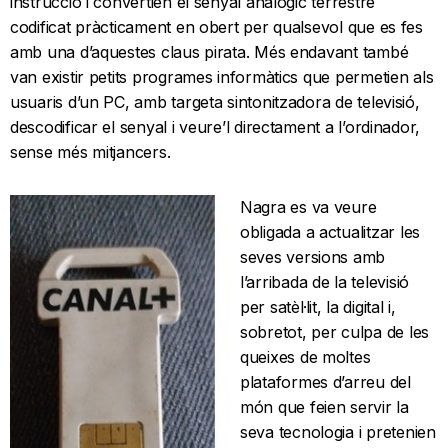
instrucció i convertien el senyal analògic terrestre
codificat pràcticament en obert per qualsevol que es fes
amb una d’aquestes claus pirata. Més endavant també
van existir petits programes informàtics que permetien als
usuaris d’un PC, amb targeta sintonitzadora de televisió,
descodificar el senyal i veure’l directament a l’ordinador,
sense més mitjancers.
Nagra es va veure
obligada a actualitzar les
seves versions amb
l’arribada de la televisió
per satèl·lit, la digital i,
sobretot, per culpa de les
queixes de moltes
plataformes d’arreu del
món que feien servir la
seva tecnologia i pretenien