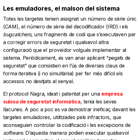
Les emuladores, el malson del sistema
Totes les targetes tenien assignat un número de sèrie únic
(CAM), el número de sèrie del decodificador (IRD) i els
bugcatchers
, uns fragments de codi que s’executaven per
a corregir errors de seguretat i qualsevol altra
configuració que el proveïdor volgués implementar al
sistema. Periòdicament, es van anar aplicant “pegats de
seguretat” que consistien en l’ús de diverses claus de
forma iterativa (i no simultània) per fer més difícil els
accessos no desitjats al senyal.
El protocol Nagra, ideat i patentat per una
empresa
suïssa de seguretat informàtica
, tenia les seves
llacunes. A poc a poc es va demostrar ineficaç davant les
targetes emuladores, utilitzades pels infractors, que
aconseguien controlar la codificació i les excepcions de
software
. D’aquesta manera podien executar qualsevol