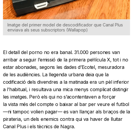
Imatge del primer model de descodificador que Canal Plus
enviava als seus subscriptors (Wallapop)
El detall del porno no era banal. 31.000 persones van
arribar a seguir l’emissió de la primera pel·lícula X, tot i no
estar abonades, segons les dades d’Ecotel, mesuradora
de les audiències. La llegenda urbana deia que la
codificació dels divendres a la matinada era un pèl inferior
a l’habitual, i resultava una mica menys complicat distingir
les imatges. Però els qui no s’acontentaven a forçar
la vista més del compte o baixar al bar per veure el futbol
—ni tampoc volien pagar— es van llançar als braços de la
pirateria, un dels enemics contra qui va haver de lluitar
Canal Plus i els tècnics de Nagra.