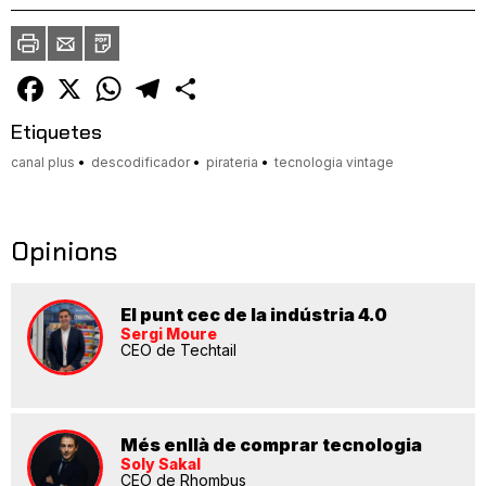
Imprimir
Envia
PDF
a
un
amic
Facebook
X
WhatsApp
Telegram
Comparteix
Etiquetes
canal plus
descodificador
pirateria
tecnologia vintage
Opinions
El punt cec de la indústria 4.0
Sergi Moure
CEO de Techtail
Més enllà de comprar tecnologia
Soly Sakal
CEO de Rhombus