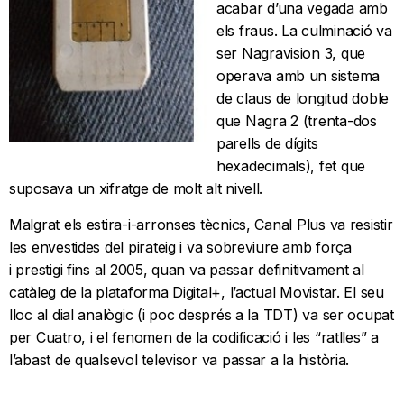
acabar d’una vegada amb
els fraus. La culminació va
ser Nagravision 3, que
operava amb un sistema
de claus de longitud doble
que Nagra 2 (trenta-dos
parells de dígits
hexadecimals), fet que
suposava un xifratge de molt alt nivell.
Malgrat els estira-i-arronses tècnics, Canal Plus va resistir
les envestides del pirateig i va sobreviure amb força
i prestigi fins al 2005, quan va passar definitivament al
catàleg de la plataforma Digital+, l’actual Movistar. El seu
lloc al dial analògic (i poc després a la TDT) va ser ocupat
per Cuatro, i el fenomen de la codificació i les “ratlles” a
l’abast de qualsevol televisor va passar a la història.