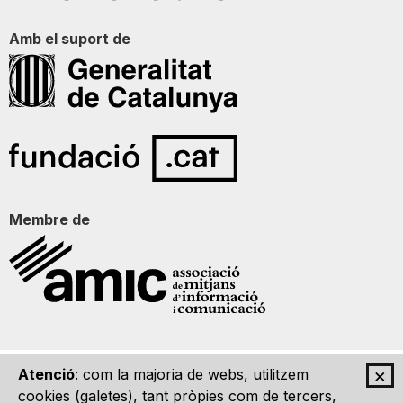
Amb el suport de
Membre de
×
Atenció
: com la majoria de webs, utilitzem
Qui som
Contacte
Imatge Gràfica
Avís legal
cookies (galetes), tant pròpies com de tercers,