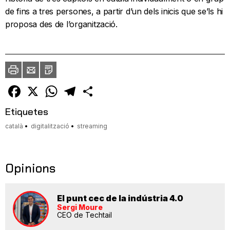
de fins a tres persones, a partir d’un dels inicis que se’ls hi
proposa des de l’organització.
Imprimir
Envia
PDF
a
un
amic
Facebook
X
WhatsApp
Telegram
Comparteix
Etiquetes
català
digitalització
streaming
Opinions
El punt cec de la indústria 4.0
Sergi Moure
CEO de Techtail