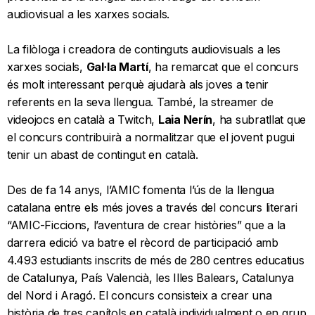
audiovisual a les xarxes socials.
La filòloga i creadora de continguts audiovisuals a les
xarxes socials,
Gal·la Martí
, ha remarcat que el concurs
és molt interessant perquè ajudarà als joves a tenir
referents en la seva llengua. També, la streamer de
videojocs en català a Twitch,
Laia Nerín
, ha subratllat que
el concurs contribuirà a normalitzar que el jovent pugui
tenir un abast de contingut en català.
Des de fa 14 anys, l’AMIC fomenta l’ús de la llengua
catalana entre els més joves a través del concurs literari
“AMIC-Ficcions, l’aventura de crear històries” que a la
darrera edició va batre el rècord de participació amb
4.493 estudiants inscrits de més de 280 centres educatius
de Catalunya, País Valencià, les Illes Balears, Catalunya
del Nord i Aragó. El concurs consisteix a crear una
història de tres capítols en català individualment o en grup