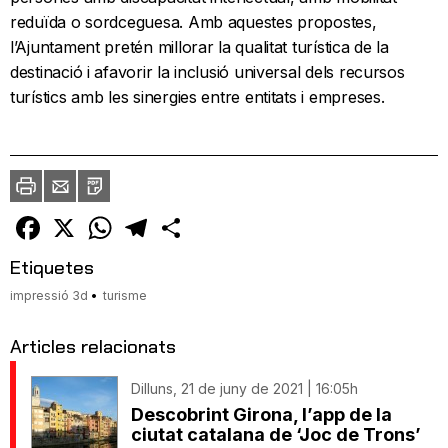
reduïda o sordceguesa. Amb aquestes propostes,
l’Ajuntament pretén millorar la qualitat turística de la
destinació i afavorir la inclusió universal dels recursos
turístics amb les sinergies entre entitats i empreses.
Imprimir
Envia
PDF
a
un
amic
Facebook
X
WhatsApp
Telegram
Comparteix
Etiquetes
impressió 3d
turisme
Articles relacionats
Dilluns, 21 de juny de 2021 | 16:05h
Descobrint Girona, l’app de la
ciutat catalana de ‘Joc de Trons’