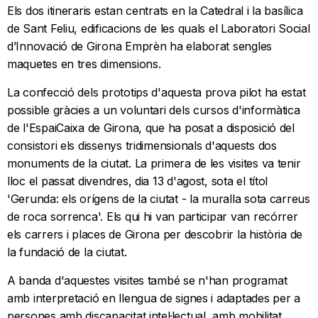
Els dos itineraris estan centrats en la Catedral i la basílica
de Sant Feliu, edificacions de les quals el Laboratori Social
d’Innovació de Girona Emprèn ha elaborat sengles
maquetes en tres dimensions.
La confecció dels prototips d'aquesta prova pilot ha estat
possible gràcies a un voluntari dels cursos d'informàtica
de l'EspaiCaixa de Girona, que ha posat a disposició del
consistori els dissenys tridimensionals d'aquests dos
monuments de la ciutat. La primera de les visites va tenir
lloc el passat divendres, dia 13 d'agost, sota el títol
'Gerunda: els orígens de la ciutat - la muralla sota carreus
de roca sorrenca'. Els qui hi van participar van recórrer
els carrers i places de Girona per descobrir la història de
la fundació de la ciutat.
A banda d'aquestes visites també se n'han programat
amb interpretació en llengua de signes i adaptades per a
persones amb discapacitat intel·lectual, amb mobilitat