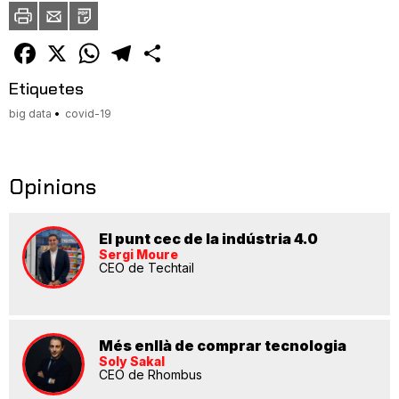
Imprimir
Envia
PDF
a
un
amic
Facebook
X
WhatsApp
Telegram
Comparteix
Etiquetes
big data
covid-19
Opinions
El punt cec de la indústria 4.0
Sergi Moure
CEO de Techtail
Més enllà de comprar tecnologia
Soly Sakal
CEO de Rhombus