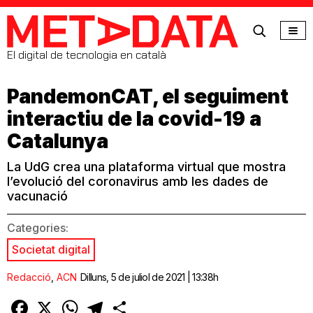
MetaData
El digital de tecnologia en català
PandemonCAT, el seguiment
interactiu de la covid-19 a
Catalunya
La UdG crea una plataforma virtual que mostra
l’evolució del coronavirus amb les dades de
vacunació
Categories:
Societat digital
Redacció
,
ACN
Dilluns, 5 de juliol de 2021 | 13:38h
Facebook
X
WhatsApp
Telegram
Comparteix