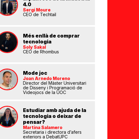
4.0
Sergi Moure
CEO de Techtail
Més enllà de comprar
tecnologia
Soly Sakal
CEO de Rhombus
Mode joc
Joan Arnedo Moreno
Director del Màster Universitari
de Disseny i Programació de
Videojocs de la UOC
Estudiar amb ajuda de la
tecnologia o deixar de
pensar?
Martina Salamero
Secretaria i directora d’afers
exteriors a DebatUPC