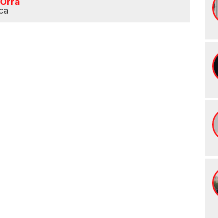
 Orra
ca