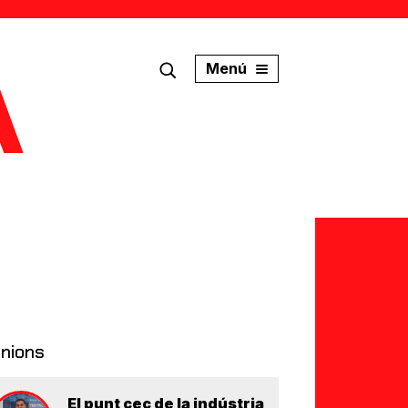
Menú
inions
El punt cec de la indústria