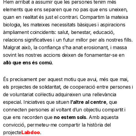
Hem arribat a assumir que les persones tenim més
elements que ens separen que no pas que ens uneixen,
quan en realitat és just el contrari. Compartim la mateixa
biologia, les mateixes necessitats bàsiques i aspiracions
àmpliament coincidents: salut, benestar, educació,
relacions significatives i un futur millor per als nostres fills.
Malgrat això, la confiança s’ha anat erosionant, i massa
sovint les nostres accions deixen de fonamentar-se en
allò que ens és comú
.
És precisament per aquest motiu que avui, més que mai,
els projectes de solidaritat, de cooperació entre persones i
de voluntariat col·lectiu adquireixen una rellevància
especial. Iniciatives que situen
l’altre al centre
, que
connecten persones al voltant d’un objectiu compartit i
que ens recorden que
no estem sols
. Amb aquesta
convicció, permeteu-me compartir la història del
projecte
Labdoo
.