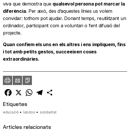
viva que demostra que
qualsevol persona pot marcar la
diferència
. Per això, des d’aquestes línies us volem
convidar: tothom pot ajudar. Donant temps, reutilitzant un
ordinador, participant com a voluntari o fent difusió del
projecte.
Quan confiem els uns en els altres i ens impliquem, fins
i tot amb petits gestos, succeeixen coses
extraordinàries.
Imprimir
Envia
PDF
a
un
amic
Facebook
X
WhatsApp
Telegram
Comparteix
Etiquetes
educació
labdoo
solidaritat
Articles relacionats