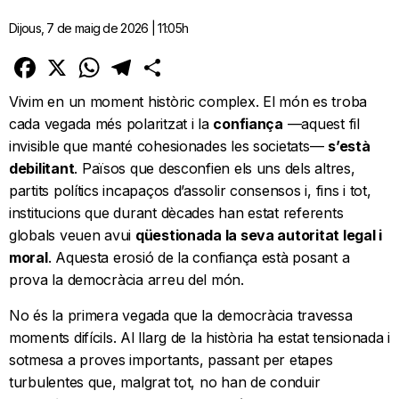
Dijous, 7 de maig de 2026 | 11:05h
Facebook
X
WhatsApp
Telegram
Comparteix
Vivim en un moment històric complex. El món es troba
cada vegada més polaritzat i la
confiança
—aquest fil
invisible que manté cohesionades les societats—
s’està
debilitant
. Països que desconfien els uns dels altres,
partits polítics incapaços d’assolir consensos i, fins i tot,
institucions que durant dècades han estat referents
globals veuen avui
qüestionada la seva autoritat legal i
moral
. Aquesta erosió de la confiança està posant a
prova la democràcia arreu del món.
No és la primera vegada que la democràcia travessa
moments difícils. Al llarg de la història ha estat tensionada i
sotmesa a proves importants, passant per etapes
turbulentes que, malgrat tot, no han de conduir