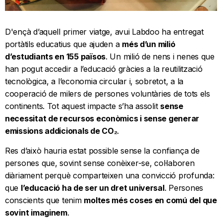
D'ençà d’aquell primer viatge, avui Labdoo ha entregat
portàtils educatius que ajuden a
més d’un milió
d’estudiants en 155 països
. Un milió de nens i nenes que
han pogut accedir a l’educació gràcies a la reutilització
tecnològica, a l’economia circular i, sobretot, a la
cooperació de milers de persones voluntàries de tots els
continents. Tot aquest impacte s’ha assolit
sense
necessitat de recursos econòmics i sense generar
emissions addicionals de CO₂
.
Res d’això hauria estat possible sense la confiança de
persones que, sovint sense conèixer-se, col·laboren
diàriament perquè comparteixen una convicció profunda:
que
l’educació ha de ser un dret universal
. Persones
conscients que tenim
moltes més coses en comú del que
sovint imaginem
.